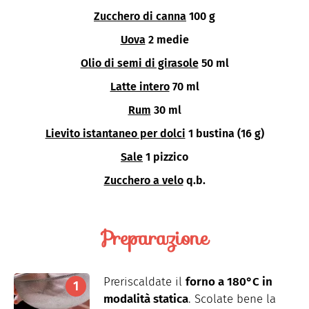
Zucchero di canna
100 g
Uova
2 medie
Olio di semi di girasole
50 ml
Latte intero
70 ml
Rum
30 ml
Lievito istantaneo per dolci
1 bustina (16 g)
Sale
1 pizzico
Zucchero a velo
q.b.
Preparazione
Preriscaldate il
forno a 180°C in
modalità statica
. Scolate bene la