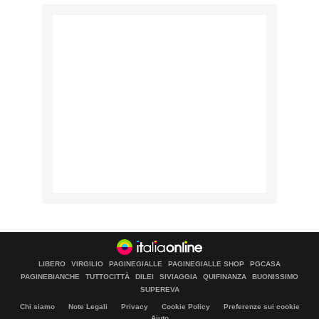
LIBERO
VIRGILIO
PAGINEGIALLE
PAGINEGIALLE SHOP
PGCASA
PAGINEBIANCHE
TUTTOCITTÀ
DILEI
SIVIAGGIA
QUIFINANZA
BUONISSIMO
SUPEREVA
Chi siamo
Note Legali
Privacy
Cookie Policy
Preferenze sui cookie
Aiuto