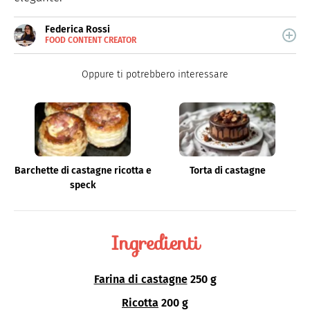
Federica Rossi
FOOD CONTENT CREATOR
E-
Food content creator, si occupa di tutto quello che ruota
MAIL
attorno alla cucina.
Oppure ti potrebbero interessare
Barchette di castagne ricotta e
Torta di castagne
speck
Ingredienti
Farina di castagne
250 g
Ricotta
200 g