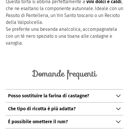
Questa torta si abbina perfettamente a
vini dolci e caldi
,
che ne esaltano la componente autunnale. Ideale con un
Passito di Pantelleria, un Vin Santo toscano o un Recioto
della Valpolicella.
Se preferite una bevanda analcolica, accompagnatela
con un tè nero speziato o una tisana alle castagne e
vaniglia.
Domande frequenti
Posso sostituire la farina di castagne?
Meglio di no: è quella che dà alla torta il suo
Che tipo di ricotta è più adatta?
caratteristico sapore. Tuttavia, potete mescolarla con
Usate una
ricotta ben asciutta e cremosa
,
farina di riso o farina 00
(in rapporto 70/30) se volete
È possibile omettere il rum?
preferibilmente vaccina. Se è troppo umida, scolatela
una texture più leggera.