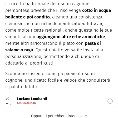
La ricetta tradizionale del riso in cagnone
piemontese prevede che il riso venga
cotto in acqua
bollente e poi condito
, creando una consistenza
cremosa che non richiede mantecatura. Tuttavia,
come molte ricette regionali, anche questa ha le sue
varianti: alcuni
aggiungono altre erbe aromatiche
,
mentre altri arricchiscono il piatto con
pasta di
salame o ragù
. Questo piatto versatile invita alla
personalizzazione, permettendo a chiunque di
adattarlo ai propri gusti.
Scopriamo insieme come preparare il riso in
cagnone, una ricetta facile e veloce che conquisterà
il palato di tutti.
Luciano Lombardi
GIORNALISTA
E-
Giornalista professionista, oggi si occupa
MAIL
principalmente di scrittura SEO.
Oppure ti potrebbero interessare