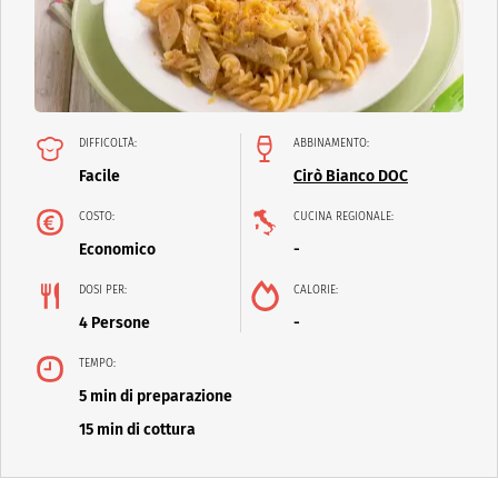
DIFFICOLTÀ:
ABBINAMENTO:
Facile
Cirò Bianco DOC
COSTO:
CUCINA REGIONALE:
Economico
-
DOSI PER:
CALORIE:
4 Persone
-
TEMPO:
5 min di preparazione
15 min di cottura