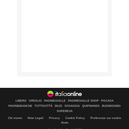
LIBERO
VIRGILIO
PAGINEGIALLE
PAGINEGIALLE SHOP
PGCASA
PAGINEBIANCHE
TUTTOCITTÀ
DILEI
SIVIAGGIA
QUIFINANZA
BUONISSIMO
SUPEREVA
Chi siamo
Note Legali
Privacy
Cookie Policy
Preferenze sui cookie
Aiuto