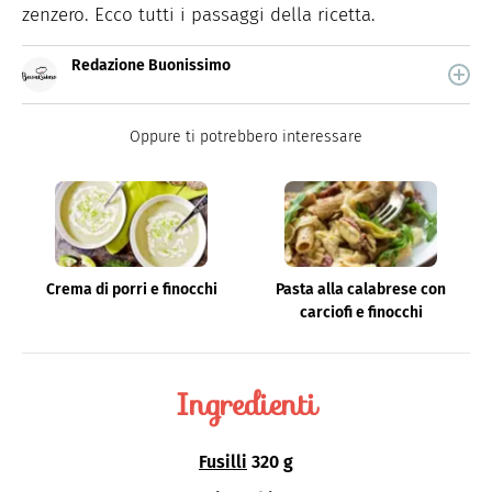
zenzero. Ecco tutti i passaggi della ricetta.
Redazione Buonissimo
Buonissimo è il magazine di cucina di Italiaonline nel
quale trovi idee veloci, facili e spiegate passo passo.
Oppure ti potrebbero interessare
Crema di porri e finocchi
Pasta alla calabrese con
carciofi e finocchi
Ingredienti
Fusilli
320 g