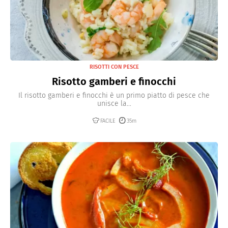
RISOTTI CON PESCE
Risotto gamberi e finocchi
Il risotto gamberi e finocchi è un primo piatto di pesce che
unisce la...
FACILE
35m