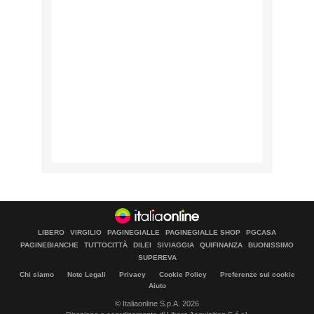
LIBERO
VIRGILIO
PAGINEGIALLE
PAGINEGIALLE SHOP
PGCASA
PAGINEBIANCHE
TUTTOCITTÀ
DILEI
SIVIAGGIA
QUIFINANZA
BUONISSIMO
SUPEREVA
Chi siamo
Note Legali
Privacy
Cookie Policy
Preferenze sui cookie
Aiuto
© Italiaonline S.p.A. 2026