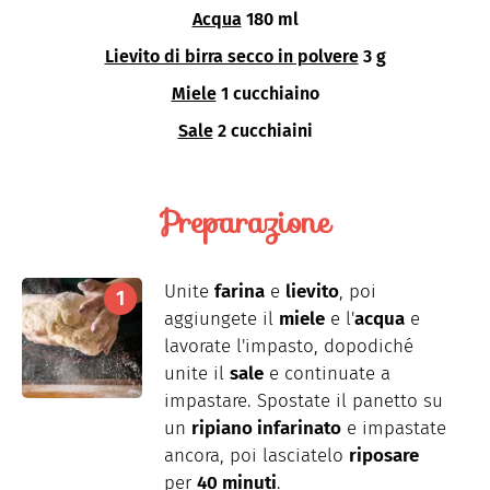
Acqua
180 ml
Lievito di birra secco in polvere
3 g
Miele
1 cucchiaino
Sale
2 cucchiaini
Preparazione
Unite
farina
e
lievito
, poi
aggiungete il
miele
e l'
acqua
e
lavorate l'impasto, dopodiché
unite il
sale
e continuate a
impastare. Spostate il panetto su
un
ripiano infarinato
e impastate
ancora, poi lasciatelo
riposare
per
40 minuti
.