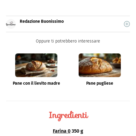
Redazione Buonissimo
Buonissimo è il magazine di cucina di Italiaonline nel
quale trovi idee veloci, facili e spiegate passo passo.
Oppure ti potrebbero interessare
Pane con il lievito madre
Pane pugliese
Ingredienti
Farina 0
350 g