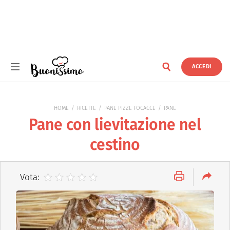
ACCEDI
Buonissimo
HOME
RICETTE
PANE PIZZE FOCACCE
PANE
Pane con lievitazione nel
cestino
Vota: