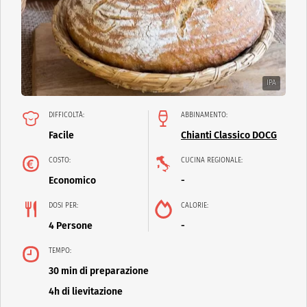
IPA
DIFFICOLTÀ:
ABBINAMENTO:
Facile
Chianti Classico DOCG
COSTO:
CUCINA REGIONALE:
Economico
-
DOSI PER:
CALORIE:
4 Persone
-
TEMPO:
30 min di preparazione
4h di lievitazione