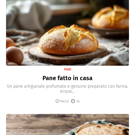
PANE
Pane fatto in casa
Un pane artigianale profumato e genuino preparato con farina,
acqua,...
FACILE
5h