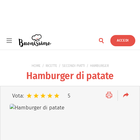
ACCEDI
Buonissimo
HOME
RICETTE
SECONDI PIATTI
HAMBURGER
Hamburger di patate
Vota:
5