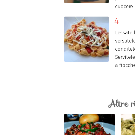
cuocere 
Lessate 
versatel
conditel
Servitel
a fiocche
Altre r