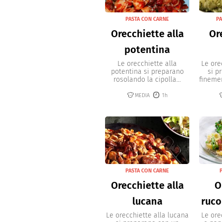
PASTA CON CARNE
PA
Orecchiette alla
Or
potentina
Le orecchiette alla
Le ore
potentina si preparano
si p
rosolando la cipolla...
finemen
MEDIA
1h
PASTA CON CARNE
Orecchiette alla
O
lucana
ruco
Le orecchiette alla lucana
Le ore