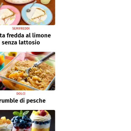
SEMIFREDDI
ta fredda al limone
senza lattosio
DOLCI
rumble di pesche