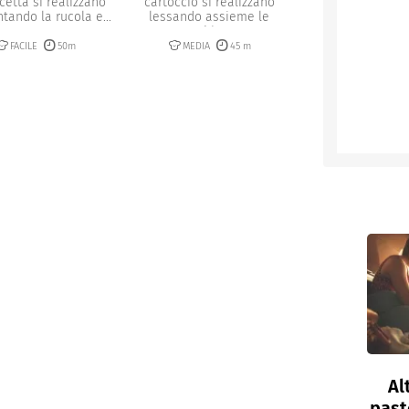
cetta si realizzano
cartoccio si realizzano
tando la rucola e...
lessando assieme le
orecchiette...
FACILE
50m
MEDIA
45 m
Al
past