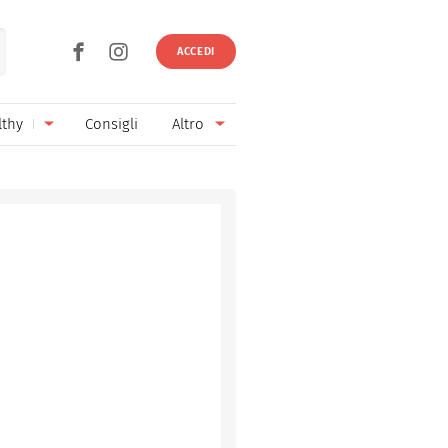
ACCEDI
lthy
Consigli
Altro
Ricette vegetariane
Ingredienti
Ricette vegane
Vini & Birre
Senza glutine
Cucina regionale
Senza lattosio
Cucina internazionale
Senza zucchero
Esperti
Senza burro
Contatti
Senza lievito