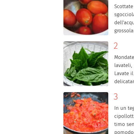
Scottate
sgocciola
dell'acq
grossol
Mondate 
lavateli,
Lavate il
delicata
In un te
cipollotti
timo sen
pomodori