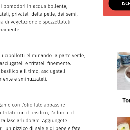
ISC
 i pomodori in acqua bollente,
teli, privateli della pelle, dei semi,
ua di vegetazione e spezzettateli
anamente.
i cipollotti eliminando la parte verde,
 asciugateli e tritateli finemente.
 basilico e il timo, asciugateli
mente e sminuzzateli.
To
game con l'olio fate appassire i
 tritati con il basilico, l'alloro e il
za lasciarli dorare. Aggiungete i
, un pizzico di sale e di pepe e fate