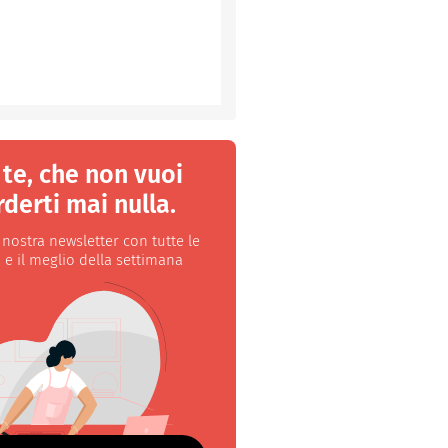
 te, che non vuoi
derti mai nulla.
a nostra newsletter con tutte le
 e il meglio della settimana