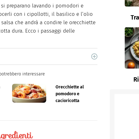
si preparano lavando i pomodori e
erli con i cipollotti, il basilico e l’olio
Tr
a salsa che andrà a condire le orecchiette
otta dura. Ecco i passaggi delle
cina di Italiaonline nel quale trovi idee veloci,
potrebbero interessare
R
n
Orecchiette al
pomodoro e
cacioricotta
gredienti