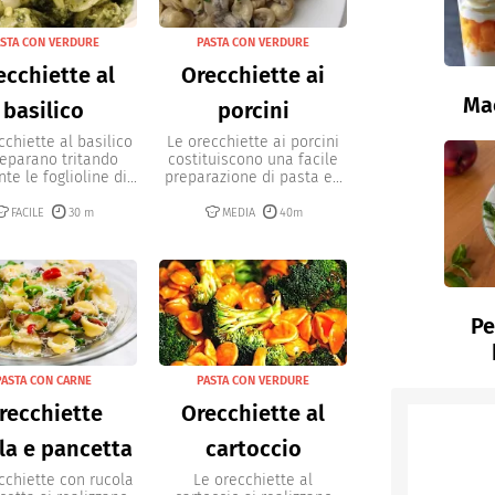
STA CON VERDURE
PASTA CON VERDURE
ecchiette al
Orecchiette ai
Ma
basilico
porcini
cchiette al basilico
Le orecchiette ai porcini
reparano tritando
costituiscono una facile
te le foglioline di...
preparazione di pasta e...
FACILE
30 m
MEDIA
40m
Pe
PASTA CON CARNE
PASTA CON VERDURE
recchiette
Orecchiette al
la e pancetta
cartoccio
cchiette con rucola
Le orecchiette al