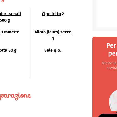
ori ramati
Cipollotto
2
500 g
o
1 rametto
Alloro (lauro) secco
1
Per
otta
80 g
Sale
q.b.
per
Ricevi l
novità
parazione