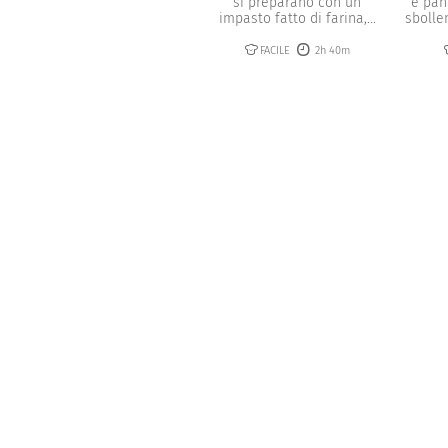
si preparano con un
e pan
impasto fatto di farina,...
sbollen
FACILE
2h 40m