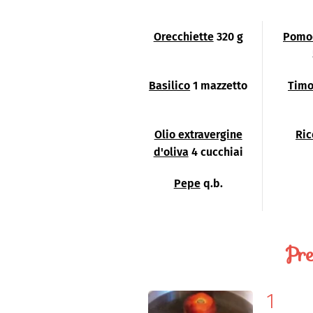
Orecchiette
320 g
Pomod
Basilico
1 mazzetto
Tim
Olio extravergine
Ric
d'oliva
4 cucchiai
Pepe
q.b.
Pre