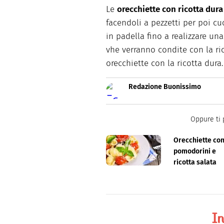
Le
orecchiette con ricotta dura
facendoli a pezzetti per poi cuoc
in padella fino a realizzare un
vhe verranno condite con la ric
orecchiette con la ricotta dura.
Redazione Buonissimo
Buonissimo è il magazine di cu
facili e spiegate passo passo.
Oppure ti 
Orecchiette co
pomodorini e
ricotta salata
In