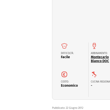
Dolci
Pasqua
San Val
DIFFICOLTÀ:
ABBINAMENTO:
Facile
Montecarlo
Bianco DOC
COSTO:
CUCINA REGIONA
Economico
-
Pubblicato:
22 Giugno 2012