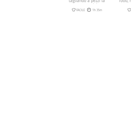
tagliando a pezzi la
food, 
carcassa del...
FACILE
1h 35m