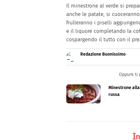
Il minestrone al verde si prepa
anche le patate, si cuoceranno
frulleranno i piselli aggiungend
e il liquore completando la cott
cospargendo il tutto con il pre
Redazione Buonissimo
Buonissimo è il magazine di cu
facili e spiegate passo passo.
Oppure ti 
Minestrone alla
russa
In