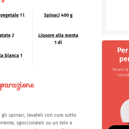
 vegetale
1 l
Spinaci
400 g
atate
2
Liquore alla menta
1 dl
Per
la bianca
1
per
Ricevi l
novità
parazione
gli spinaci, lavateli con cura sotto
rrente, sgocciolateli su un telo e