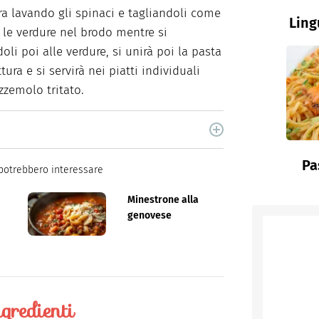
ra lavando gli spinaci e tagliandoli come
Ling
 le verdure nel brodo mentre si
oli poi alle verdure, si unirà poi la pasta
ura e si servirà nei piatti individuali
zzemolo tritato.
cina di Italiaonline nel quale trovi idee veloci,
Pa
potrebbero interessare
Minestrone alla
genovese
gredienti