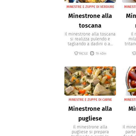
MINESTRE E ZUPPE DI VERDURE
MINEST
Minestrone alla
Min
toscana
Il minestrone alla toscana
Il
si realizza pulendo e
mil
tagliando a dadini o a...
tritan
FACILE
1h 40m
MINESTRE E ZUPPE DI CARNE
MINEST
Minestrone alla
Mi
pugliese
Il minestrone alla
Il mine
pugliese si prepara
parte