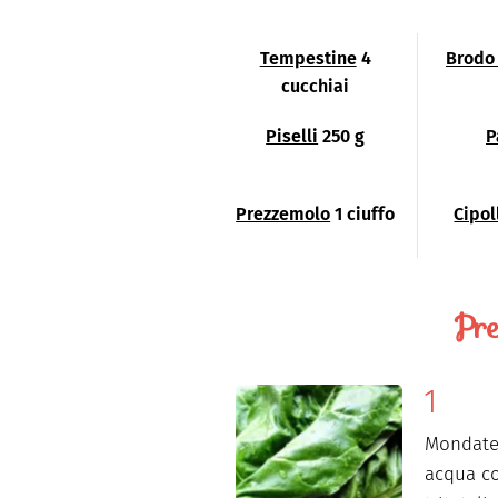
Tempestine
4
Brodo
cucchiai
Piselli
250 g
P
Prezzemolo
1 ciuffo
Cipol
Pre
Mondate 
acqua co