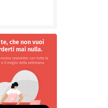
 te, che non vuoi
derti mai nulla.
a nostra newsletter con tutte le
 e il meglio della settimana