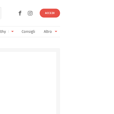
ACCEDI
lthy
Consigli
Altro
Ricette vegetariane
Ingredienti
Ricette vegane
Vini & Birre
Senza glutine
Cucina regionale
Senza lattosio
Cucina internazionale
Senza zucchero
Esperti
Senza burro
Contatti
Senza lievito