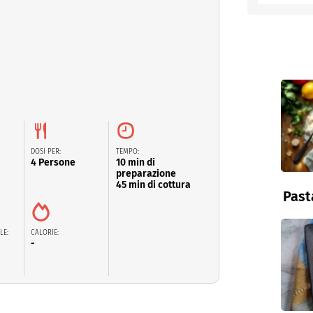
entino
DOSI PER:
TEMPO:
4 Persone
10 min di
preparazione
45 min di cottura
Past
LE:
CALORIE:
-