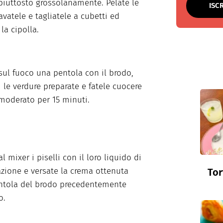
i piuttosto grossolanamente. Pelate le
ISC
avatele e tagliatele a cubetti ed
 la cipolla.
sul fuoco una pentola con il brodo,
i le verdure preparate e fatele cuocere
moderato per 15 minuti.
l mixer i piselli con il loro liquido di
zione e versate la crema ottenuta
Tor
ntola del brodo precedentemente
o.