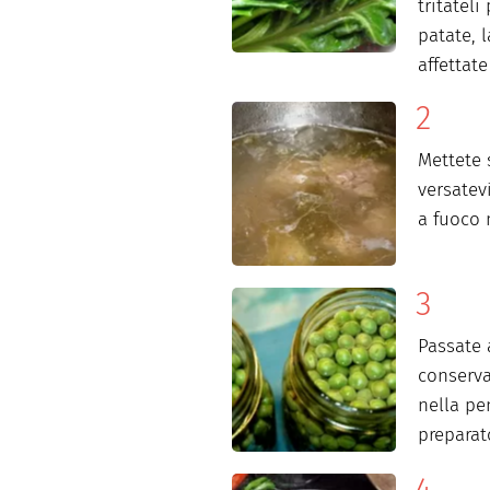
tritatel
patate, l
affettate
Mettete 
versatev
a fuoco 
Passate a
conserva
nella pe
preparat