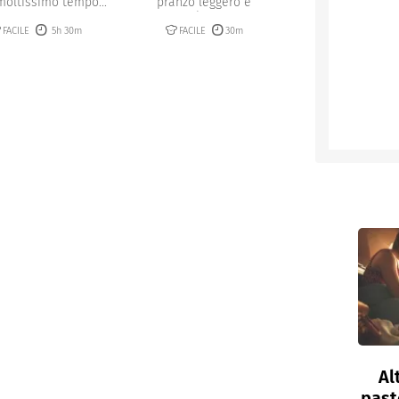
moltissimo tempo...
pranzo leggero e
nutriente,...
FACILE
5h 30m
FACILE
30m
Al
past