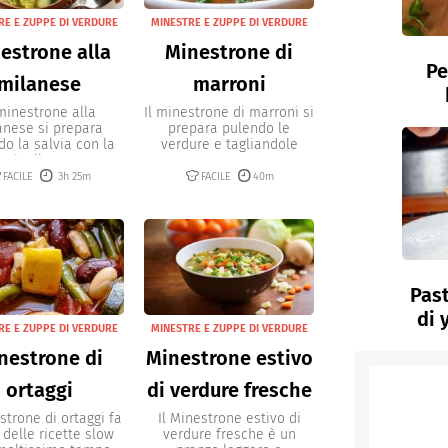
RE E ZUPPE DI VERDURE
MINESTRE E ZUPPE DI VERDURE
estrone alla
Minestrone di
Pe
milanese
marroni
 minestrone alla
Il minestrone di marroni si
anese si prepara
prepara pulendo le
do la salvia con la
verdure e tagliandole
cipolla e...
tutte...
FACILE
3h 25m
FACILE
40m
Past
di 
RE E ZUPPE DI VERDURE
MINESTRE E ZUPPE DI VERDURE
nestrone di
Minestrone estivo
ortaggi
di verdure fresche
strone di ortaggi fa
Il Minestrone estivo di
 delle ricette slow
verdure fresche è un