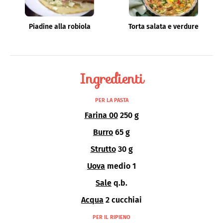
Piadine alla robiola
Torta salata e verdure
Ingredienti
PER LA PASTA
Farina 00
250 g
Burro
65 g
Strutto
30 g
Uova
medio 1
Sale
q.b.
Acqua
2 cucchiai
PER IL RIPIENO