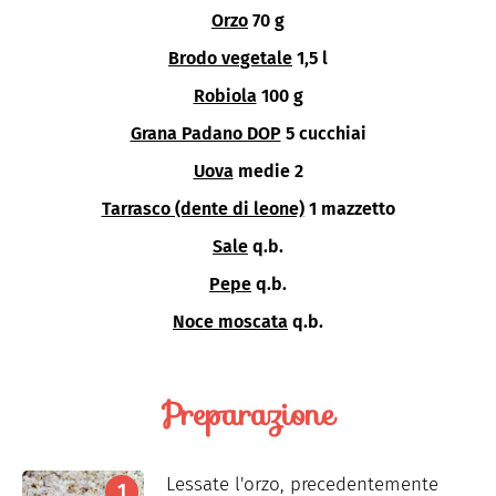
Orzo
70 g
Brodo vegetale
1,5 l
Robiola
100 g
Grana Padano DOP
5 cucchiai
Uova
medie 2
Tarrasco (dente di leone)
1 mazzetto
Sale
q.b.
Pepe
q.b.
Noce moscata
q.b.
Preparazione
Lessate l'orzo, precedentemente