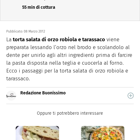
55 min di cottura
Pubblicato:
08 Marzo 2012
La
torta salata di orzo robiola e tarassaco
viene
preparata lessando l’orzo nel brodo e scolandolo al
dente per unirlo agli altri ingredienti prima di farcire
la pasta disposta nella teglia e cuocerla al forno.
Ecco i passaggi per la torta salata di orzo robiola e
tarassaco.
Redazione Buonissimo
Buonissimo è il magazine di cucina di Italiaonline nel
quale trovi idee veloci, facili e spiegate passo passo.
Oppure ti potrebbero interessare