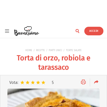
ACCEDI
Buonissimo
HOME
RICETTE
PIATTI UNICI
TORTE SALATE
Torta di orzo, robiola e
tarassaco
Vota:
5