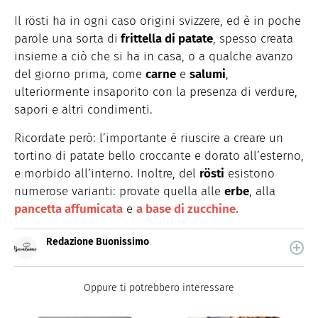
Il rösti ha in ogni caso origini svizzere, ed è in poche
parole una sorta di
frittella di patate
, spesso creata
insieme a ciò che si ha in casa, o a qualche avanzo
del giorno prima, come
carne
e
salumi
,
ulteriormente insaporito con la presenza di verdure,
sapori e altri condimenti.
Ricordate però: l’importante è riuscire a creare un
tortino di patate bello croccante e dorato all’esterno,
e morbido all’interno. Inoltre, del
rösti
esistono
numerose varianti: provate quella alle
erbe
, alla
pancetta affumicata
e
a base di zucchine.
Redazione Buonissimo
Buonissimo è il magazine di cucina di Italiaonline nel
quale trovi idee veloci, facili e spiegate passo passo.
Oppure ti potrebbero interessare