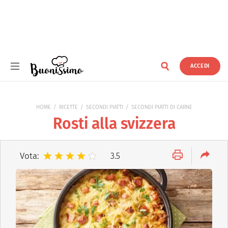
ACCEDI
Buonissimo
HOME
RICETTE
SECONDI PIATTI
SECONDI PIATTI DI CARNE
Rosti alla svizzera
Vota:
3.5