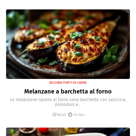
SECONDI PIATTI DI CARNE
Melanzane a barchetta al forno
Le melanzane ripiene al forno sono barchette con salsiccia,
pomodoro e...
FACILE
1h 10m