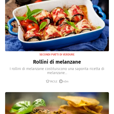
SECONDI PIATTI DI VERDURE
Rollini di melanzane
I rollini di melanzane costituiscono una saporita ricetta di
melanzane...
FACILE
40m