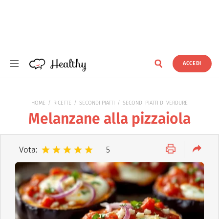
Healthy
ACCEDI
Healthy
HOME
RICETTE
SECONDI PIATTI
SECONDI PIATTI DI VERDURE
Melanzane alla pizzaiola
Vota:
5