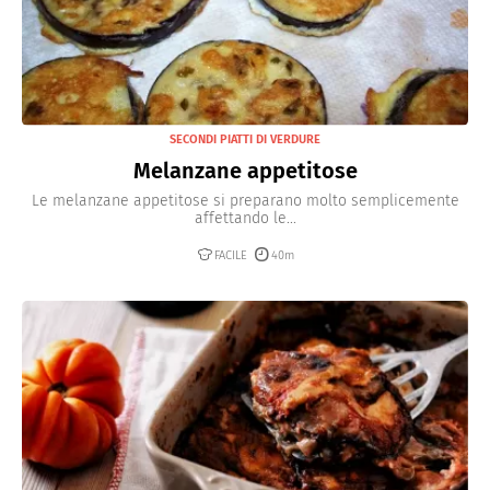
SECONDI PIATTI DI VERDURE
Melanzane appetitose
Le melanzane appetitose si preparano molto semplicemente
affettando le...
FACILE
40m