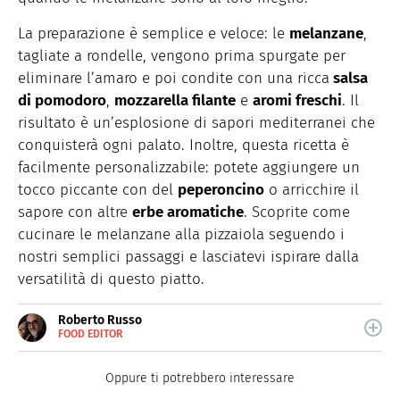
La preparazione è semplice e veloce: le
melanzane
,
tagliate a rondelle, vengono prima spurgate per
eliminare l’amaro e poi condite con una ricca
salsa
di pomodoro
,
mozzarella filante
e
aromi freschi
. Il
risultato è un’esplosione di sapori mediterranei che
conquisterà ogni palato. Inoltre, questa ricetta è
facilmente personalizzabile: potete aggiungere un
tocco piccante con del
peperoncino
o arricchire il
sapore con altre
erbe aromatiche
. Scoprite come
cucinare le melanzane alla pizzaiola seguendo i
nostri semplici passaggi e lasciatevi ispirare dalla
versatilità di questo piatto.
Roberto Russo
FOOD EDITOR
E-
Roberto Russo unisce la passione per libri e cucina. Ha
MAIL
pubblicato vari libri di cucina e collabora con foodblog.
LINKEDIN
Oppure ti potrebbero interessare