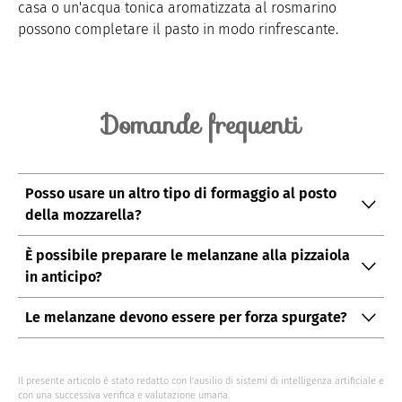
casa o un'acqua tonica aromatizzata al rosmarino
possono completare il pasto in modo rinfrescante.
Domande frequenti
Posso usare un altro tipo di formaggio al posto
della mozzarella?
Sì, potete sostituire la mozzarella con scamorza,
È possibile preparare le melanzane alla pizzaiola
provola o un formaggio a pasta filata di vostro
in anticipo?
gradimento.
Certamente, potete preparare le melanzane fino al
Le melanzane devono essere per forza spurgate?
punto di cottura iniziale e completare la ricetta poco
Spurgare le melanzane aiuta a ridurre l'amaro e a
prima di servirle.
migliorare la consistenza, ma se usate melanzane
Il presente articolo è stato redatto con l’ausilio di sistemi di intelligenza artificiale e
molto fresche e dolci, potete saltare questo passaggio.
con una successiva verifica e valutazione umana.