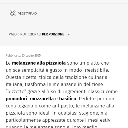
VEGETARIANO
VALORI NUTRIZIONALI
PER PORZIONE
Pubblicato:
23 Luglio 2025
Le
melanzane alla pizzaiola
sono un piatto che
unisce semplicità e gusto in modo irresistibile.
Questa ricetta, tipica della tradizione culinaria
italiana, trasforma le melanzane in deliziose
“pizzette” grazie all’uso di ingredienti classici come
pomodori
,
mozzarella
e
basilico
. Perfette per una
cena leggera o come antipasto, le melanzane alla
pizzaiola sono ideali in qualsiasi stagione, ma
particolarmente apprezzate durante i mesi estivi
quando le melanzane sono al loro meglio.