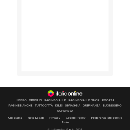
LIBERO
VIRGILIO
PAGINEGIALLE
PAGINEGIALLE SHOP
PGCASA
PAGINEBIANCHE
TUTTOCITTÀ
DILEI
SIVIAGGIA
QUIFINANZA
BUONISSIMO
SUPEREVA
Chi siamo
Note Legali
Privacy
Cookie Policy
Preferenze sui cookie
Aiuto
© Italiaonline S.p.A. 2026