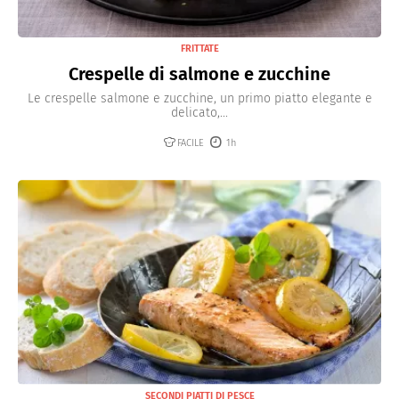
FRITTATE
Crespelle di salmone e zucchine
Le crespelle salmone e zucchine, un primo piatto elegante e
delicato,...
FACILE
1h
SECONDI PIATTI DI PESCE