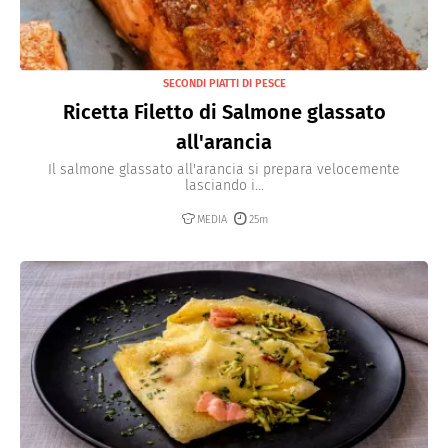
SECONDI PIATTI DI PESCE
Ricetta Filetto di Salmone glassato
all'arancia
Il salmone glassato all'arancia si prepara velocemente
lasciando i...
MEDIA
25m