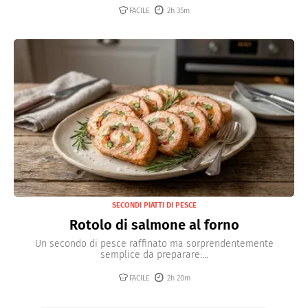
FACILE
2h 35m
SECONDI PIATTI DI PESCE
Rotolo di salmone al forno
Un secondo di pesce raffinato ma sorprendentemente
semplice da preparare:...
FACILE
2h 20m