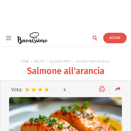
ACCEDI
Buonissimo
HOME
RICETTE
SECONDI PIATTI
SECONDI PIATTI DI PESCE
Salmone all'arancia
Vota:
4