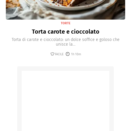
TORTE
Torta carote e cioccolato
Torta di carote e cioccolato: un dolce soffice e goloso che
unisce la...
FACILE
1h 10m