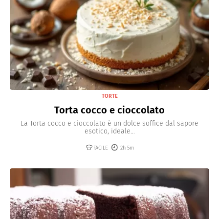
TORTE
Torta cocco e cioccolato
La Torta cocco e cioccolato è un dolce soffice dal sapore
esotico, ideale...
FACILE
2h 5m