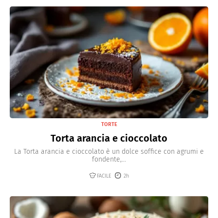
TORTE
Torta arancia e cioccolato
La Torta arancia e cioccolato è un dolce soffice con agrumi e
fondente,...
FACILE
2h