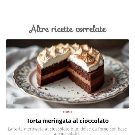
Altre ricette correlate
TORTE
Torta meringata al cioccolato
La torta meringata al cioccolato è un dolce da forno con base
al cioccolato...