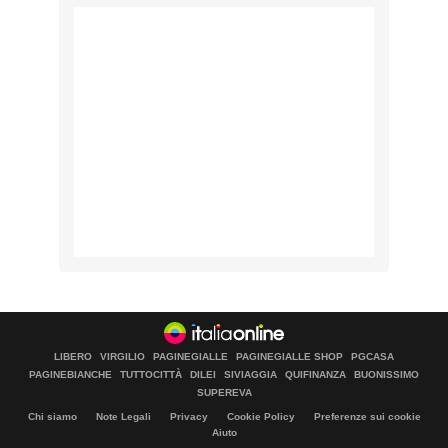
LIBERO
VIRGILIO
PAGINEGIALLE
PAGINEGIALLE SHOP
PGCASA
PAGINEBIANCHE
TUTTOCITTÀ
DILEI
SIVIAGGIA
QUIFINANZA
BUONISSIMO
SUPEREVA
Chi siamo
Note Legali
Privacy
Cookie Policy
Preferenze sui cookie
Aiuto