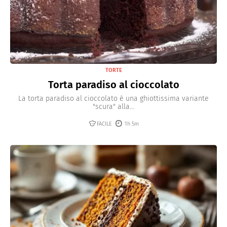
TORTE
Torta paradiso al cioccolato
La torta paradiso al cioccolato è una ghiottissima variante
"scura" alla...
FACILE
1h 5m