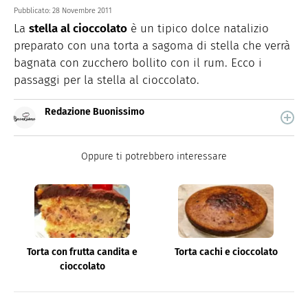
Pubblicato:
28 Novembre 2011
La
stella al cioccolato
è un tipico dolce natalizio
preparato con una torta a sagoma di stella che verrà
bagnata con zucchero bollito con il rum. Ecco i
passaggi per la stella al cioccolato.
Redazione Buonissimo
Buonissimo è il magazine di cucina di Italiaonline nel
quale trovi idee veloci, facili e spiegate passo passo.
Oppure ti potrebbero interessare
Torta con frutta candita e
Torta cachi e cioccolato
cioccolato