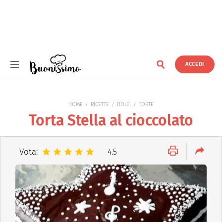
ACCEDI
Buonissimo
HOME
RICETTE
DOLCI
TORTE
Torta Stella al cioccolato
Vota:
4.5