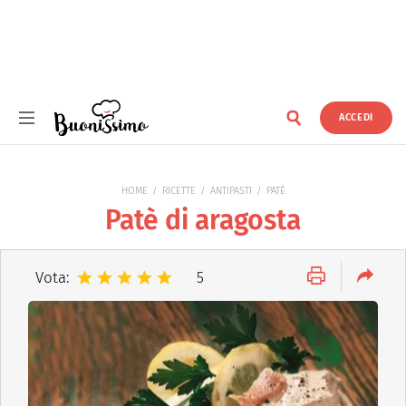
ACCEDI
Buonissimo
HOME
RICETTE
ANTIPASTI
PATÉ
Patè di aragosta
Vota:
5