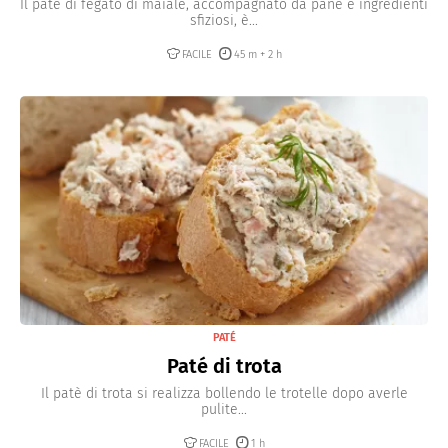
Il paté di fegato di maiale, accompagnato da pane e ingredienti
sfiziosi, è...
FACILE
45 m + 2 h
PATÉ
Paté di trota
Il patè di trota si realizza bollendo le trotelle dopo averle
pulite...
FACILE
1 h