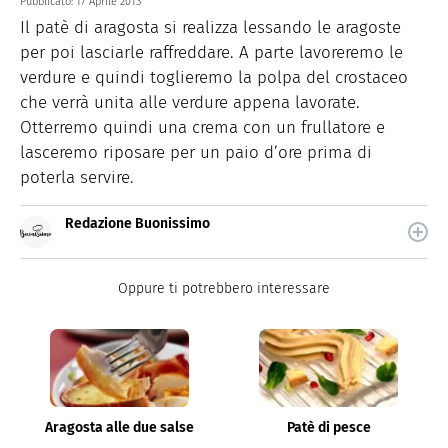
Pubblicato:
17 Aprile 2013
Il patè di aragosta si realizza lessando le aragoste
per poi lasciarle raffreddare. A parte lavoreremo le
verdure e quindi toglieremo la polpa del crostaceo
che verrà unita alle verdure appena lavorate.
Otterremo quindi una crema con un frullatore e
lasceremo riposare per un paio d’ore prima di
poterla servire.
Redazione Buonissimo
Buonissimo è il magazine di cucina di Italiaonline nel
quale trovi idee veloci, facili e spiegate passo passo.
Oppure ti potrebbero interessare
Aragosta alle due salse
Patè di pesce