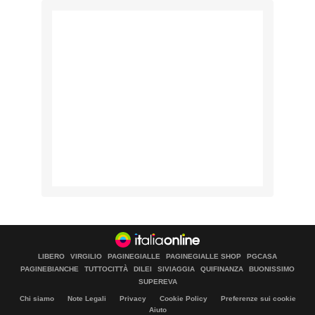
LIBERO
VIRGILIO
PAGINEGIALLE
PAGINEGIALLE SHOP
PGCASA
PAGINEBIANCHE
TUTTOCITTÀ
DILEI
SIVIAGGIA
QUIFINANZA
BUONISSIMO
SUPEREVA
Chi siamo
Note Legali
Privacy
Cookie Policy
Preferenze sui cookie
Aiuto