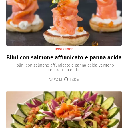
FINGER FOOD
Blini con salmone affumicato e panna acida
I blini con salmone affumicato e panna acida vengono
preparati facendo...
FACILE
1h 25m