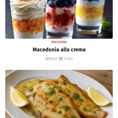
MACEDONIA
Macedonia alla crema
FACILE
1h 30m