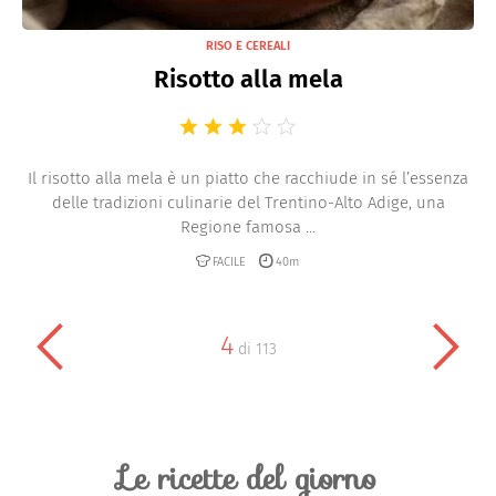
RISO E CEREALI
Risotto alla mela
Il risotto alla mela è un piatto che racchiude in sé l’essenza
delle tradizioni culinarie del Trentino-Alto Adige, una
Regione famosa ...
FACILE
40m
4
di
113
Le ricette del giorno