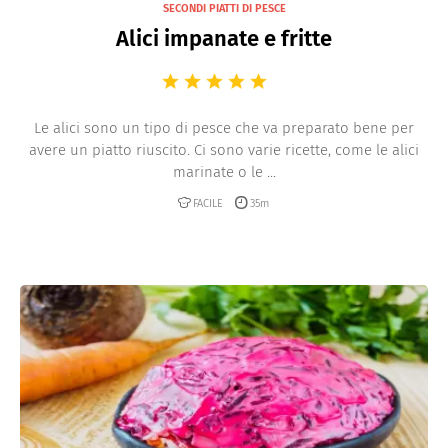
SECONDI PIATTI DI PESCE
Alici impanate e fritte
Le alici sono un tipo di pesce che va preparato bene per
avere un piatto riuscito. Ci sono varie ricette, come le alici
marinate o le ...
FACILE
35m