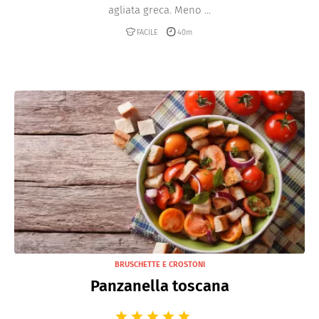
agliata greca. Meno ...
FACILE
40m
BRUSCHETTE E CROSTONI
Panzanella toscana