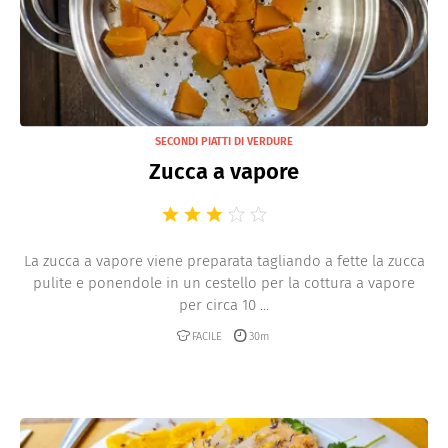
SECONDI PIATTI DI VERDURE
Zucca a vapore
La zucca a vapore viene preparata tagliando a fette la zucca
pulite e ponendole in un cestello per la cottura a vapore
per circa 10 ...
FACILE
30m