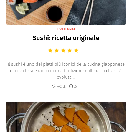
PIATTI UNICI
Sushi: ricetta originale
Il sushi è uno dei piatti più iconici della cucina giapponese
e trova le sue radici in una tradizione millenaria che si è
evoluta ...
FACILE
55m