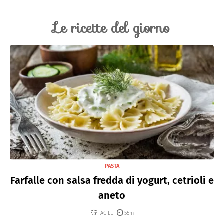
Le ricette del giorno
PASTA
Farfalle con salsa fredda di yogurt, cetrioli e
aneto
FACILE
55m