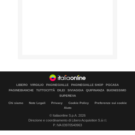
LIBERO
VIRGILIO
PAGINEGIALLE
PAGINEGIALLE SHOP
PGCASA
PAGINEBIANCHE
TUTTOCITTÀ
DILEI
SIVIAGGIA
QUIFINANZA
BUONISSIMO
SUPEREVA
Chi siamo
Note Legali
Privacy
Cookie Policy
Preferenze sui cookie
Aiuto
© Italiaonline S.p.A. 2026
Direzione e coordinamento di Libero Acquisition S.á r.l.
P. IVA 03970540963