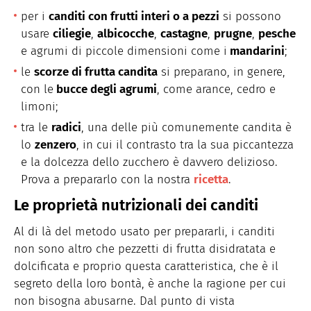
per i
canditi con frutti interi o a pezzi
si possono
usare
ciliegie
,
albicocche
,
castagne
,
prugne
,
pesche
e agrumi di piccole dimensioni come i
mandarini
;
le
scorze di frutta candita
si preparano, in genere,
con le
bucce degli agrumi
, come arance, cedro e
limoni;
tra le
radici
, una delle più comunemente candita è
lo
zenzero
, in cui il contrasto tra la sua piccantezza
e la dolcezza dello zucchero è davvero delizioso.
Prova a prepararlo con la nostra
ricetta
.
Le proprietà nutrizionali dei canditi
Al di là del metodo usato per prepararli, i canditi
non sono altro che pezzetti di frutta disidratata e
dolcificata e proprio questa caratteristica, che è il
segreto della loro bontà, è anche la ragione per cui
non bisogna abusarne. Dal punto di vista