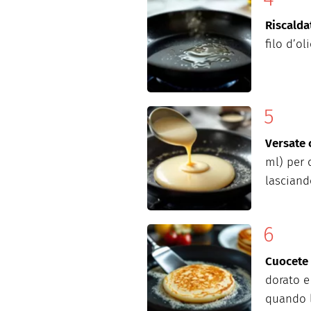
Riscalda
filo d’o
Versate 
ml) per 
lasciand
Cuocete
dorato e
quando l