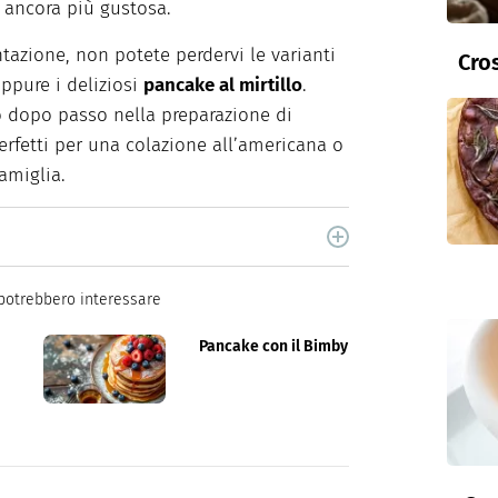
e ancora più gustosa.
tazione, non potete perdervi le varianti
Cros
oppure i deliziosi
pancake al mirtillo
.
o dopo passo nella preparazione di
 perfetti per una colazione all’americana o
amiglia.
ne per libri e cucina. Ha pubblicato vari libri di
og.
potrebbero interessare
Pancake con il Bimby