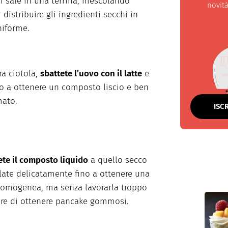
di sale in una terrina, mescolando
novità
distribuire gli ingredienti secchi in
iforme.
ra ciotola,
sbattete l’uovo con il latte
e
ino a ottenere un composto liscio e ben
ato.
ISC
te il composto liquido
a quello secco
ate delicatamente fino a ottenere una
 omogenea, ma senza lavorarla troppo
are di ottenere pancake gommosi.