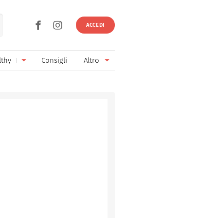
ACCEDI
lthy
Consigli
Altro
Ricette vegetariane
Ingredienti
Ricette vegane
Vini & Birre
Senza glutine
Cucina regionale
Senza lattosio
Cucina internazionale
Senza zucchero
Esperti
Senza burro
Contatti
Senza lievito