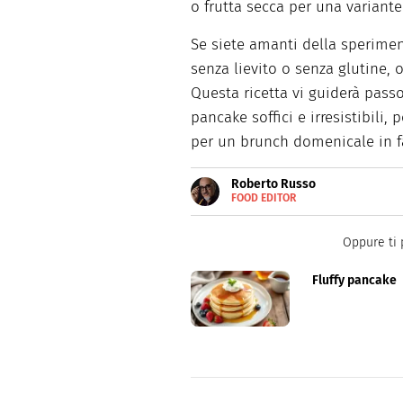
o frutta secca per una variant
Se siete amanti della sperimen
senza lievito o senza glutine, 
Questa ricetta vi guiderà pass
pancake soffici e irresistibili,
per un brunch domenicale in f
Roberto Russo
FOOD EDITOR
E-
Roberto Russo unisce la passio
MAIL
cucina e collabora con foodbl
LINKEDIN
Oppure ti 
Fluffy pancake