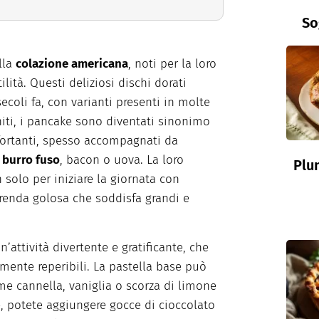
So
lla
colazione americana
, noti per la loro
lità. Questi deliziosi dischi dorati
ecoli fa, con varianti presenti in molte
Uniti, i pancake sono diventati sinonimo
fortanti, spesso accompagnati da
,
burro fuso
, bacon o uova. La loro
Plu
n solo per iniziare la giornata con
enda golosa che soddisfa grandi e
’attività divertente e gratificante, che
lmente reperibili. La pastella base può
me cannella, vaniglia o scorza di limone
e, potete aggiungere gocce di cioccolato