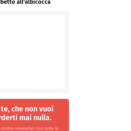
betto all'albicocca
 te, che non vuoi
derti mai nulla.
a nostra newsletter con tutte le