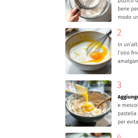
pizzico 
bene per 
modo un
In un’alt
l’olio f
amalgam
Aggiunge
e mescol
pastella
per evit