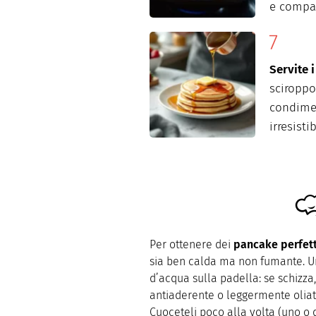
e compar
Servite 
sciroppo 
condimen
irresistib
Per ottenere dei
pancake perfett
sia ben calda ma non fumante. U
d’acqua sulla padella: se schizza,
antiaderente o leggermente oliata
Cuoceteli poco alla volta (uno o 