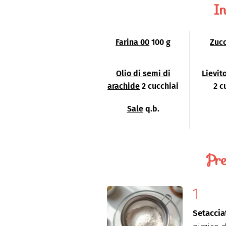
In
Farina 00
100 g
Zuc
Olio di semi di
Lievit
arachide
2 cucchiai
2 c
Sale
q.b.
Pre
Setaccia