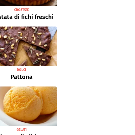
CROSTATE
tata di fichi freschi
DOLCI
Pattona
GELATI