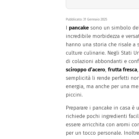
Pubblicato:
31 Gennaio 2025
I
pancake
sono un simbolo de
incredibile morbidezza e versati
hanno una storia che risale a s
culture culinarie. Negli Stati 
di colazioni abbondanti e con
sciroppo d’acero
,
frutta fresca
semplicità li rende perfetti no
energia, ma anche per una mer
piccini.
Preparare i pancake in casa è un
richiede pochi ingredienti faci
essere arricchita con aromi co
per un tocco personale. Inoltr