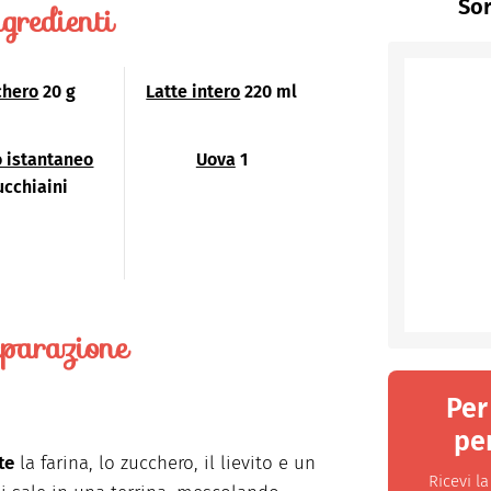
Sor
gredienti
chero
20 g
Latte intero
220 ml
o istantaneo
Uova
1
ucchiaini
parazione
Per
per
te
la farina, lo zucchero, il lievito e un
Ricevi l