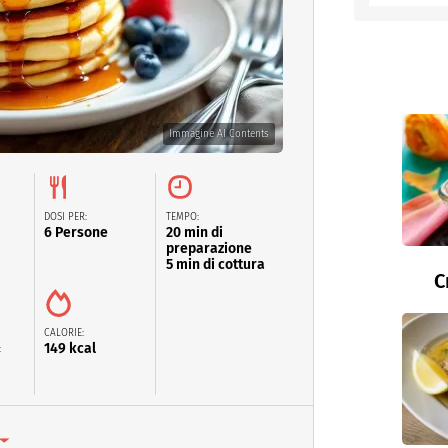
entino
Immagine AI Contents
DOSI PER:
TEMPO:
6 Persone
20 min di
preparazione
5 min di cottura
C
CALORIE:
149 kcal
: