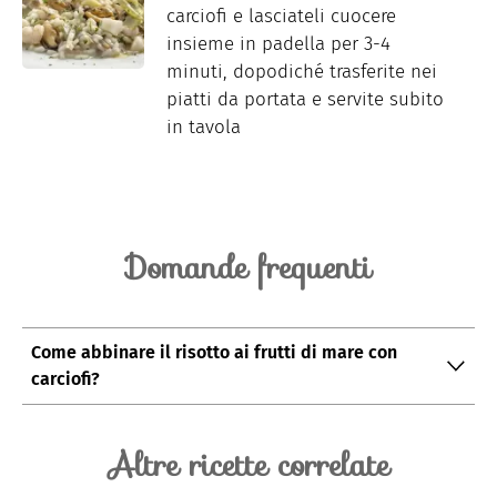
carciofi e lasciateli cuocere
insieme in padella per 3-4
minuti, dopodiché trasferite nei
piatti da portata e servite subito
in tavola
Domande frequenti
Come abbinare il risotto ai frutti di mare con
carciofi?
Il risotto ai frutti di mare con carciofi può essere
abbinato ad un vino bianco, come il Vicenza DOC
Altre ricette correlate
Chardonnay.