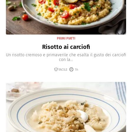
PRIMI PIATTI
Risotto ai carciofi
Un risotto cremoso e primaverile che esalta il gusto dei carciofi
con la...
FACILE
1h