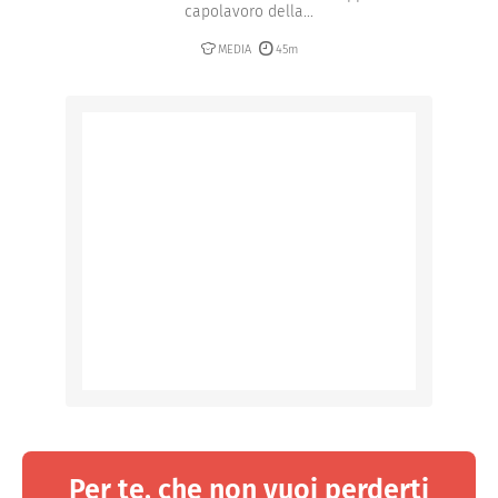
capolavoro della...
MEDIA
45m
Per te, che non vuoi perderti