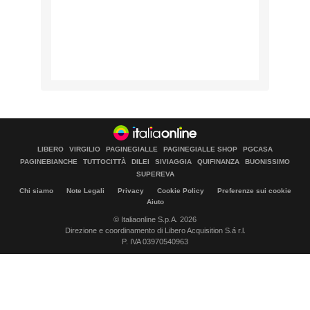
LIBERO
VIRGILIO
PAGINEGIALLE
PAGINEGIALLE SHOP
PGCASA
PAGINEBIANCHE
TUTTOCITTÀ
DILEI
SIVIAGGIA
QUIFINANZA
BUONISSIMO
SUPEREVA
Chi siamo
Note Legali
Privacy
Cookie Policy
Preferenze sui cookie
Aiuto
© Italiaonline S.p.A. 2026
Direzione e coordinamento di Libero Acquisition S.á r.l.
P. IVA 03970540963