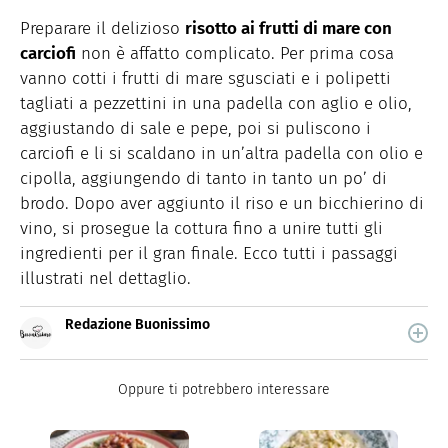
Preparare il delizioso
risotto ai frutti di mare con
carciofi
non è affatto complicato. Per prima cosa
vanno cotti i frutti di mare sgusciati e i polipetti
tagliati a pezzettini in una padella con aglio e olio,
aggiustando di sale e pepe, poi si puliscono i
carciofi e li si scaldano in un’altra padella con olio e
cipolla, aggiungendo di tanto in tanto un po’ di
brodo. Dopo aver aggiunto il riso e un bicchierino di
vino, si prosegue la cottura fino a unire tutti gli
ingredienti per il gran finale. Ecco tutti i passaggi
illustrati nel dettaglio.
Redazione Buonissimo
Buonissimo è il magazine di cucina di Italiaonline nel
quale trovi idee veloci, facili e spiegate passo passo.
Oppure ti potrebbero interessare