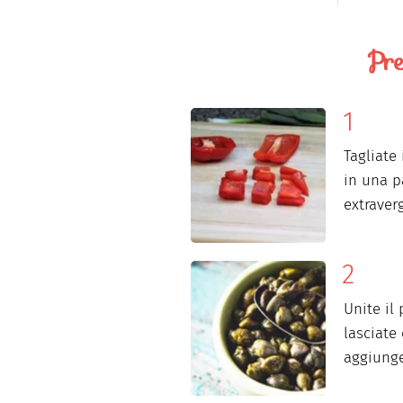
Pre
Tagliate
in una p
extraverg
Unite il
lasciate
aggiunge