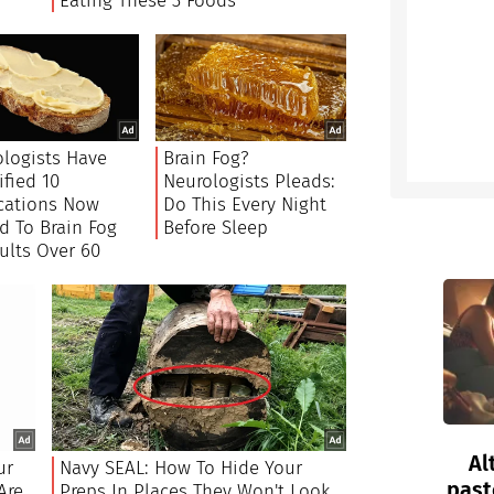
Al
past