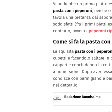
Vi andrebbe un primo piatto es
pasta con i peperoni
, perché c
tavola una pietanza dal sapore
soddisfatti (fra i primi piatti 
contrario, ovvero i
peperoni rip
Come si fa la pasta con
La squisita
pasta con i peperon
cubetti e facendolo saltare in 
capperi e concludendo la cottur
a immersione. Dopo aver lessato
condisce con parmigiano e basil
nel dettaglio.
Redazione Buonissimo
Buonissimo è il magazine di cu
facili e spiegate passo passo.