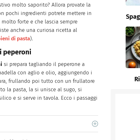
tivo molto saporito? Allora provate la
on pochi ingredienti potrete mettere in
Spag
 molto forte e che lascia sempre
esiste anche una curiosa ricetta al
ieni di pasta
).
 i peperoni
i
si prepara tagliando il peperone a
padella con aglio e olio, aggiungendo i
R
a, frullando poi tutto con un frullatore
 la pasta, la si unisce al sugo, si
ico e si serve in tavola. Ecco i passaggi
cina di Italiaonline nel quale trovi idee veloci,