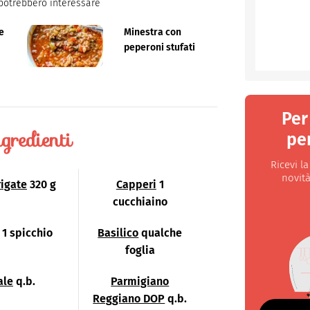
potrebbero interessare
e
Minestra con
peperoni stufati
Per
gredienti
per
Ricevi l
novità
rigate
320 g
Capperi
1
cucchiaino
1 spicchio
Basilico
qualche
foglia
ale
q.b.
Parmigiano
Reggiano DOP
q.b.