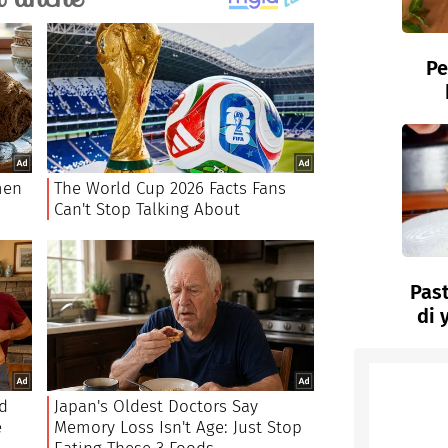
Pe
Past
di 