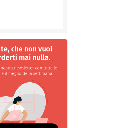
 te, che non vuoi
derti mai nulla.
a nostra newsletter con tutte le
 e il meglio della settimana