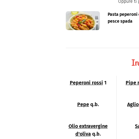
Oppure ti 
Pasta peperoni 
pesce spada
In
Peperoni rossi
1
Pipe 
Pepe
q.b.
Aglio
Olio extravergine
S
d'oliva
q.b.