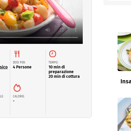
entino
DOSI PER:
TEMPO:
sico
4 Persone
10 min di
preparazione
20 min di cottura
Insa
LE:
CALORIE:
-