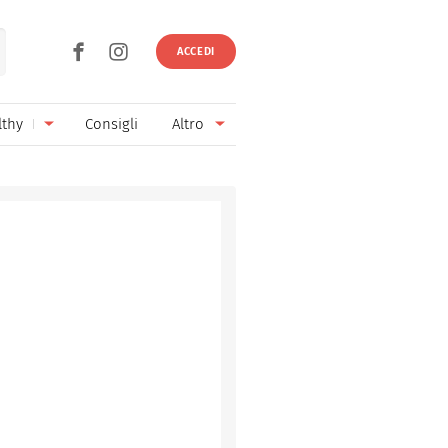
ACCEDI
lthy
Consigli
Altro
Ricette vegetariane
Ingredienti
Ricette vegane
Vini & Birre
Senza glutine
Cucina regionale
Senza lattosio
Cucina internazionale
Senza zucchero
Esperti
Senza burro
Contatti
Senza lievito