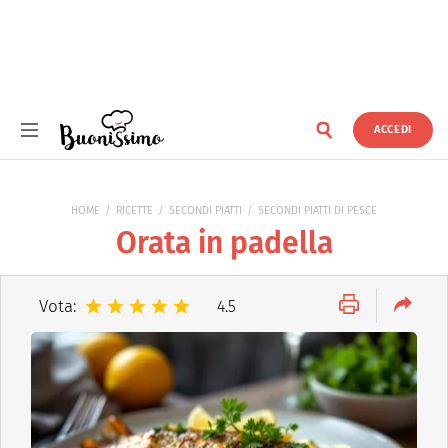
ACCEDI
Buonissimo
HOME
RICETTE
SECONDI PIATTI
SECONDI PIATTI DI PESCE
Orata in padella
Vota:
4.5