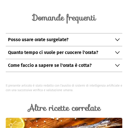
Domande frequenti
Posso usare orate surgelate?
Sì, ma assicuratevi di scongelarle completamente
Quanto tempo ci vuole per cuocere l'orata?
prima di iniziare la preparazione.
In totale, circa 20 minuti. La cottura dipende anche
Come faccio a sapere se l'orata è cotta?
dalla dimensione del pesce.
La carne dovrebbe essere opaca e facilmente
separabile dalle lische.
Il presente articolo è stato redatto con l’ausilio di sistemi di intelligenza artificiale e
con una successiva verifica e valutazione umana.
Altre ricette correlate