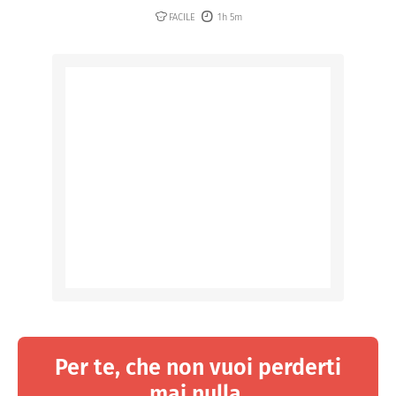
FACILE
1h 5m
Per te, che non vuoi perderti
mai nulla.