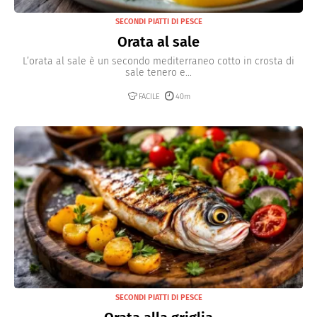
SECONDI PIATTI DI PESCE
Orata al sale
L’orata al sale è un secondo mediterraneo cotto in crosta di
sale tenero e...
FACILE
40m
SECONDI PIATTI DI PESCE