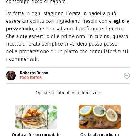
contempo ricco di sapore.
Perfetta in ogni stagione, l’orata in padella può
essere arricchita con ingredienti freschi come
aglio
e
prezzemolo
, che ne esaltano il profumo e il gusto.
Che siate esperti o alle prime armi in cucina, questa
ricetta di orata semplice vi guiderà passo passo
nella preparazione di un piatto che conquisterà tutti
i commensali.
Roberto Russo
FOOD EDITOR
E-
Roberto Russo unisce la passione per libri e cucina. Ha
MAIL
pubblicato vari libri di cucina e collabora con foodblog.
LINKEDIN
Oppure ti potrebbero interessare
Orata al forno con patate
Orata alla marinara