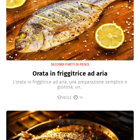
SECONDI PIATTI DI PESCE
Orata in friggitrice ad aria
L’orata in friggitrice ad aria, una preparazione semplice e
gustosa, un...
FACILE
1h