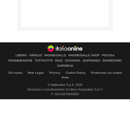
LIBERO
VIRGILIO
PAGINEGIALLE
PAGINEGIALLE SHOP
PGCASA
PAGINEBIANCHE
TUTTOCITTÀ
DILEI
SIVIAGGIA
QUIFINANZA
BUONISSIMO
SUPEREVA
Chi siamo
Note Legali
Privacy
Cookie Policy
Preferenze sui cookie
Aiuto
© Italiaonline S.p.A. 2026
Direzione e coordinamento di Libero Acquisition S.á r.l.
P. IVA 03970540963