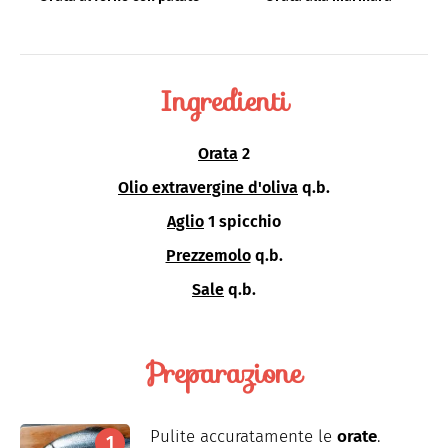
Ingredienti
Orata
2
Olio extravergine d'oliva
q.b.
Aglio
1 spicchio
Prezzemolo
q.b.
Sale
q.b.
Preparazione
Pulite accuratamente le
orate
.