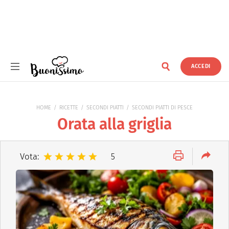
ACCEDI
Buonissimo
HOME
RICETTE
SECONDI PIATTI
SECONDI PIATTI DI PESCE
Orata alla griglia
Vota:
5