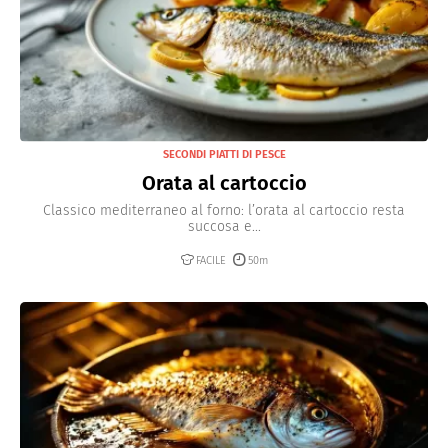
SECONDI PIATTI DI PESCE
Orata al cartoccio
Classico mediterraneo al forno: l’orata al cartoccio resta
succosa e...
FACILE
50m