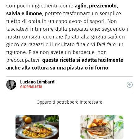
Con pochi ingredienti, come
aglio, prezzemolo,
salvia e limone
, potrete trasformare un semplice
filetto di orata in un capolavoro di sapori. Non
lasciatevi intimorire dalla preparazione: seguendo i
nostri consigli, cucinare l’orata alla griglia sarà un
gioco da ragazzi e il risultato finale vi farà fare un
figurone. E se non avete un barbecue, non
preoccupatevi:
questa ricetta si adatta facilmente
anche alla cottura su una piastra o in forno
.
Luciano Lombardi
GIORNALISTA
E-
Giornalista professionista, oggi si occupa
MAIL
principalmente di scrittura SEO.
Oppure ti potrebbero interessare