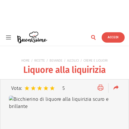
ACCEDI
Buonissimo
HOME
RICETTE
BEVANDE
ALCOLICI
CREME E LIQUORI
Liquore alla liquirizia
Vota:
5