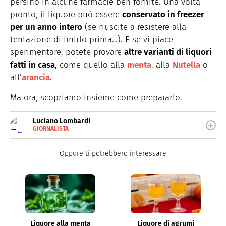
persino in alcune farmacie ben fornite. Una volta
pronto
, il liquore può essere
conservato in freezer
per un anno intero
(se riuscite a resistere alla
tentazione di finirlo prima…). E se vi piace
sperimentare, potete provare
altre varianti di liquori
fatti in casa
, come quello alla
menta
, alla
Nutella
o
all’
arancia
.
Ma ora, scopriamo insieme come prepararlo.
Luciano Lombardi
GIORNALISTA
E-
Giornalista professionista, oggi si occupa
MAIL
principalmente di scrittura SEO.
Oppure ti potrebbero interessare
Liquore alla menta
Liquore di agrumi