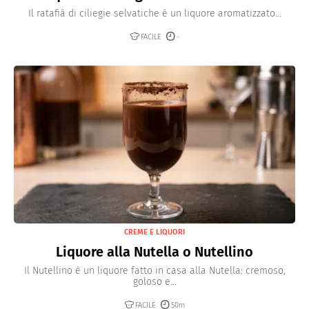
Il ratafià di ciliegie selvatiche è un liquore aromatizzato...
FACILE
-
CREME E LIQUORI
Liquore alla Nutella o Nutellino
Il Nutellino è un liquore fatto in casa alla Nutella: cremoso,
goloso e...
FACILE
50m