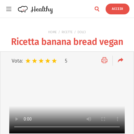
Healthy
ACCEDI
Healthy
HOME
RICETTE
DOLCI
Ricetta banana bread vegan
Vota:
5