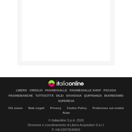
LIBERO
VIRGILIO
PAGINEGIALLE
PAGINEGIALLE SHOP
PGCASA
PAGINEBIANCHE
TUTTOCITTÀ
DILEI
SIVIAGGIA
QUIFINANZA
BUONISSIMO
SUPEREVA
Chi siamo
Note Legali
Privacy
Cookie Policy
Preferenze sui cookie
Aiuto
© Italiaonline S.p.A. 2026
Direzione e coordinamento di Libero Acquisition S.á r.l.
P. IVA 03970540963