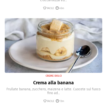
croccantezza ed...
FACILE
45m
CREME DOLCI
Crema alla banana
Frullate banana, zucchero, maizena e latte. Cuocete sul fuoco
fino ad...
FACILE
13m