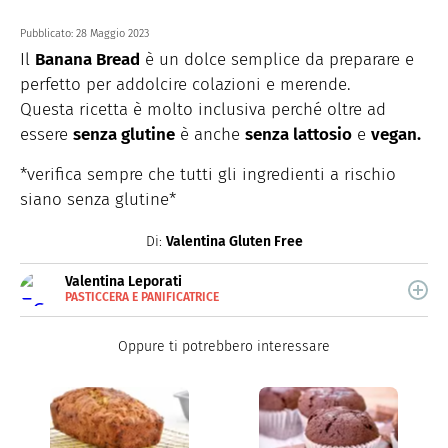
Pubblicato:
28 Maggio 2023
Il
Banana Bread
è un dolce semplice da preparare e
perfetto per addolcire colazioni e merende.
Questa ricetta è molto inclusiva perché oltre ad
essere
senza glutine
è anche
senza lattosio
e
vegan.
*verifica sempre che tutti gli ingredienti a rischio
siano senza glutine*
Di:
Valentina Gluten Free
Valentina Leporati
PASTICCERA E PANIFICATRICE
E-
Valentina Leporati, celiaca dalla nascita, trasforma la
MAIL
sua malattia in un'opportunità di crescita personale e
INSTAGRAM
Oppure ti potrebbero interessare
lavorativa. Nel 2017 apre "Valentina Gluten Free",
FACEBOOK
SITO
panificio/pasticceria completamente senza Glutine. Si
occupa di produzione in negozio ma anche di
informazione online sulla celiachia e creazione di
ricette.