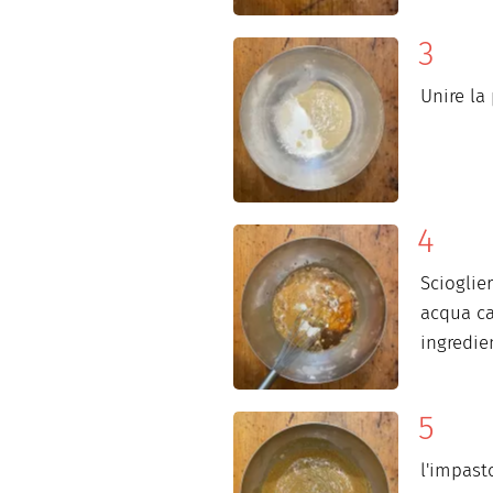
Unire la
Scioglier
acqua cal
ingredie
l'impast