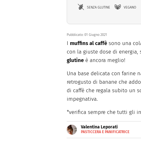
SENZA GLUTINE
VEGANO
Pubblicato:
01 Giugno 2021
I
muffins al caffè
sono una colaz
con la giuste dose di energia,
glutine
è ancora meglio!
Una base delicata con farine n
retrogusto di banane che addol
di caffè che regala subito un s
impegnativa.
*verifica sempre che tutti gli i
Valentina Leporati
PASTICCERA E PANIFICATRICE
E-
Valentina Leporati, celiaca da
MAIL