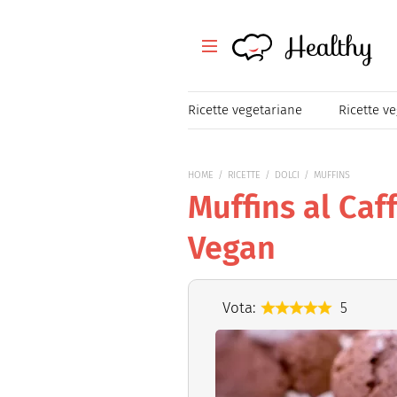
Healthy
Healthy
Tutte le ricette
Ricette vegetariane
Ricette v
Festività
HOME
RICETTE
DOLCI
MUFFINS
Ricette veloci
Muffins al Caf
Magazine
Vegan
Mangiare Sano
Vota:
5
Healthy
Consigli