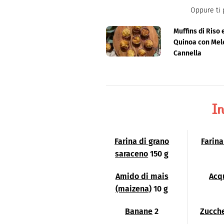
un'opportunità di crescita per
INSTAGRAM
Oppure ti 
Gluten Free", panificio/pasti
FACEBOOK
SITO
produzione in negozio ma anch
Muffins di Riso 
creazione di ricette.
Quinoa con Mel
Cannella
In
Farina di grano
Farina
saraceno
150 g
Amido di mais
Acq
(maizena)
10 g
Banane
2
Zucche