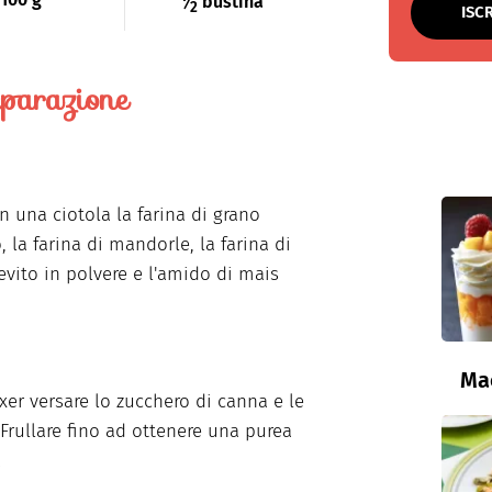
⁄
bustina
2
ISC
parazione
in una ciotola la farina di grano
, la farina di mandorle, la farina di
lievito in polvere e l'amido di mais
Ma
xer versare lo zucchero di canna e le
Frullare fino ad ottenere una purea
a