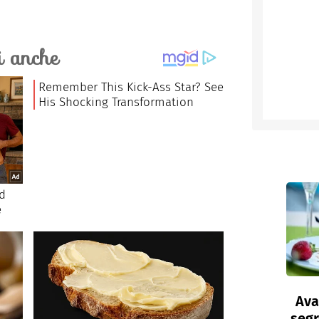
Ava
segr