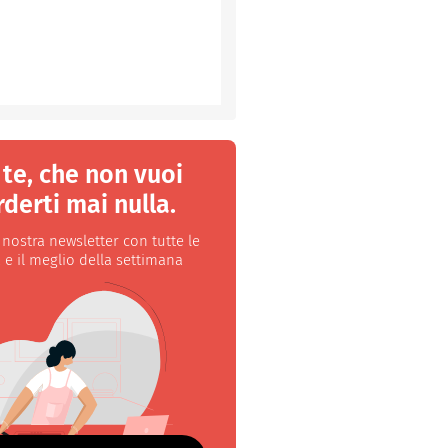
 te, che non vuoi
derti mai nulla.
a nostra newsletter con tutte le
 e il meglio della settimana