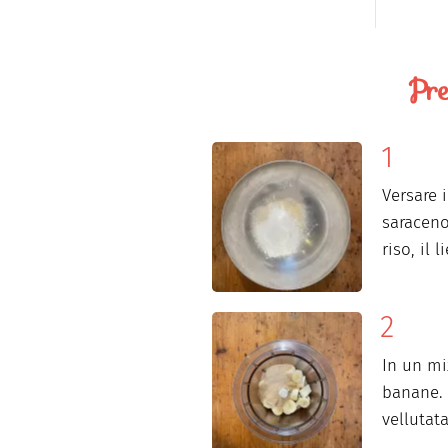
Pre
Versare 
saraceno
riso, il 
In un mi
banane. 
vellutat