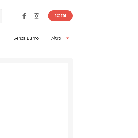
ACCEDI
o
Senza Burro
Altro
Senza Lievito
Senza Uova
Ricette light