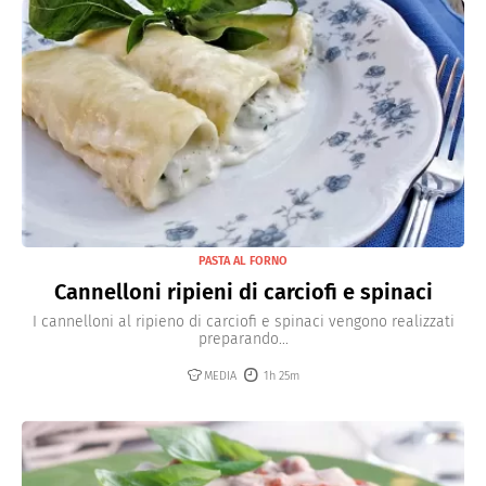
PASTA AL FORNO
Cannelloni ripieni di carciofi e spinaci
I cannelloni al ripieno di carciofi e spinaci vengono realizzati
preparando...
MEDIA
1h 25m