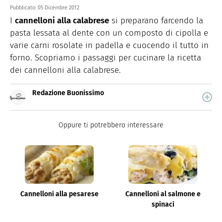
Pubblicato:
05 Dicembre 2012
I
cannelloni alla calabrese
si preparano farcendo la
pasta lessata al dente con un composto di cipolla e
varie carni rosolate in padella e cuocendo il tutto in
forno. Scopriamo i passaggi per cucinare la ricetta
dei cannelloni alla calabrese.
Redazione Buonissimo
Buonissimo è il magazine di cucina di Italiaonline nel
quale trovi idee veloci, facili e spiegate passo passo.
Oppure ti potrebbero interessare
Cannelloni alla pesarese
Cannelloni al salmone e
spinaci