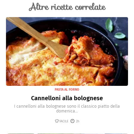
Altre ricette correlate
PASTA AL FORNO
Cannelloni alla bolognese
I cannelloni alla bolognese sono il classico piatto della
domenica...
FACILE
2h