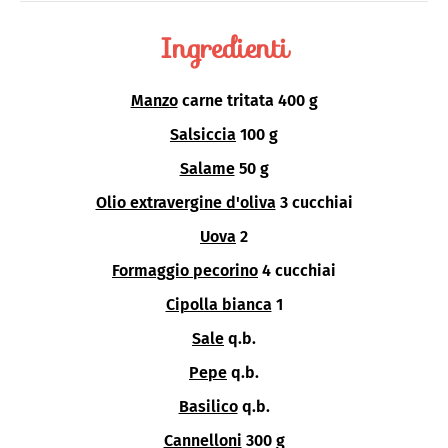
Ingredienti
Manzo
carne tritata 400 g
Salsiccia
100 g
Salame
50 g
Olio extravergine d'oliva
3 cucchiai
Uova
2
Formaggio pecorino
4 cucchiai
Cipolla bianca
1
Sale
q.b.
Pepe
q.b.
Basilico
q.b.
Cannelloni
300 g