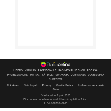
LIBERO
VIRGILIO
PAGINEGIALLE
PAGINEGIALLE SHOP
PGCASA
PAGINEBIANCHE
TUTTOCITTÀ
DILEI
SIVIAGGIA
QUIFINANZA
BUONISSIMO
SUPEREVA
Chi siamo
Note Legali
Privacy
Cookie Policy
Preferenze sui cookie
Aiuto
© Italiaonline S.p.A. 2026
Direzione e coordinamento di Libero Acquisition S.á r.l.
P. IVA 03970540963