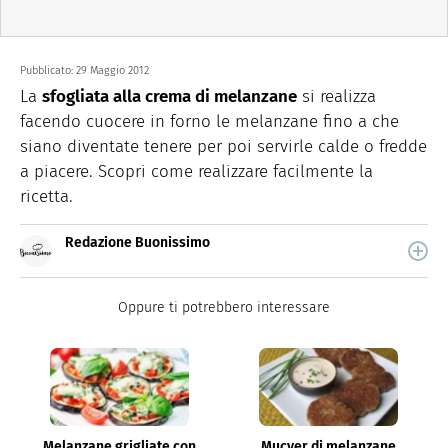
Pubblicato:
29 Maggio 2012
La
sfogliata alla crema di melanzane
si realizza
facendo cuocere in forno le melanzane fino a che
siano diventate tenere per poi servirle calde o fredde
a piacere. Scopri come realizzare facilmente la
ricetta.
Redazione Buonissimo
Buonissimo è il magazine di cucina di Italiaonline nel
quale trovi idee veloci, facili e spiegate passo passo.
Oppure ti potrebbero interessare
Melanzane grigliate con
Mucver di melanzane