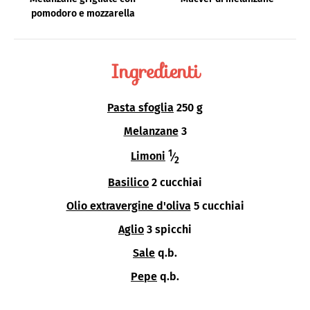
pomodoro e mozzarella
Ingredienti
Pasta sfoglia
250 g
Melanzane
3
1
Limoni
⁄
2
Basilico
2 cucchiai
Olio extravergine d'oliva
5 cucchiai
Aglio
3 spicchi
Sale
q.b.
Pepe
q.b.