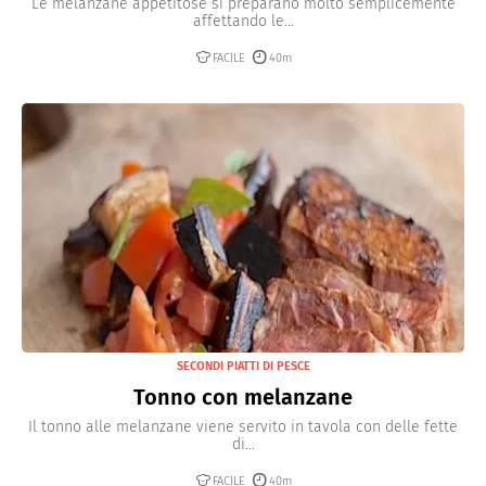
Le melanzane appetitose si preparano molto semplicemente
affettando le...
FACILE
40m
SECONDI PIATTI DI PESCE
Tonno con melanzane
Il tonno alle melanzane viene servito in tavola con delle fette
di...
FACILE
40m