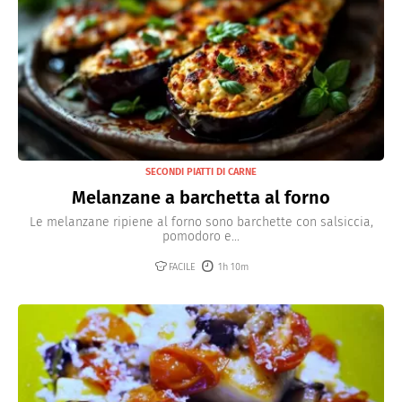
SECONDI PIATTI DI CARNE
Melanzane a barchetta al forno
Le melanzane ripiene al forno sono barchette con salsiccia,
pomodoro e...
FACILE
1h 10m