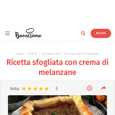
ACCEDI
Buonissimo
HOME
RICETTE
SECONDI PIATTI
SECONDI PIATTI DI VERDURE
Ricetta sfogliata con crema di
melanzane
Vota:
5