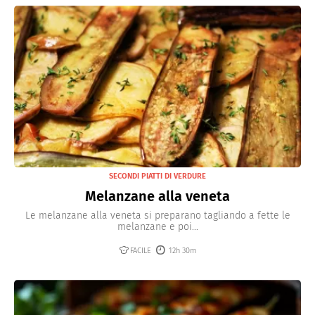
SECONDI PIATTI DI VERDURE
Melanzane alla veneta
Le melanzane alla veneta si preparano tagliando a fette le
melanzane e poi...
FACILE
12h 30m