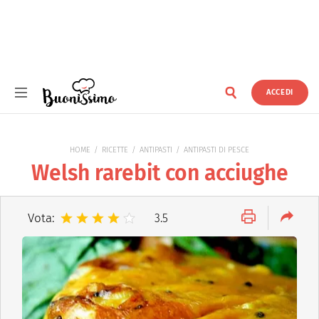
ACCEDI
Buonissimo
HOME
RICETTE
ANTIPASTI
ANTIPASTI DI PESCE
Welsh rarebit con acciughe
Vota:
3.5