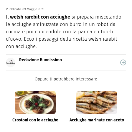
Pubblicato:
09 Maggio 2023
Il
welsh rarebit con acciughe
si prepara miscelando
le acciughe sminuzzate con burro in un robot da
cucina e poi cuocendole con la panna e i tuorli
d’uovo. Ecco i passaggi della ricetta welsh rarebit
con acciughe.
Redazione Buonissimo
Buonissimo è il magazine di cucina di Italiaonline nel
quale trovi idee veloci, facili e spiegate passo passo.
Oppure ti potrebbero interessare
Crostoni con le acciughe
Acciughe marinate con aceto