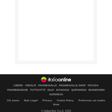
LIBERO
VIRGILIO
PAGINEGIALLE
PAGINEGIALLE SHOP
PGCASA
PAGINEBIANCHE
TUTTOCITTÀ
DILEI
SIVIAGGIA
QUIFINANZA
BUONISSIMO
SUPEREVA
Chi siamo
Note Legali
Privacy
Cookie Policy
Preferenze sui cookie
Aiuto
© Italiaonline S.p.A. 2026