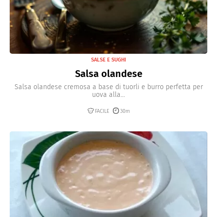
SALSE E SUGHI
Salsa olandese
Salsa olandese cremosa a base di tuorli e burro perfetta per
uova alla...
FACILE
30m