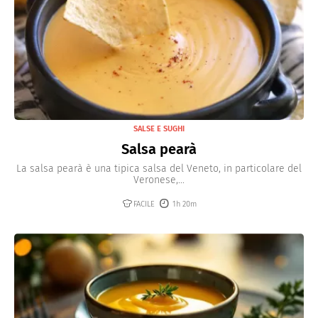
SALSE E SUGHI
Salsa pearà
La salsa pearà è una tipica salsa del Veneto, in particolare del
Veronese,...
FACILE
1h 20m