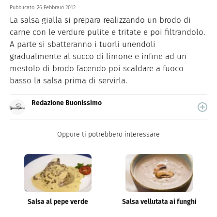
Pubblicato:
26 Febbraio 2012
La salsa gialla si prepara realizzando un brodo di
carne con le verdure pulite e tritate e poi filtrandolo.
A parte si sbatteranno i tuorli unendoli
gradualmente al succo di limone e infine ad un
mestolo di brodo facendo poi scaldare a fuoco
basso la salsa prima di servirla.
Redazione Buonissimo
Buonissimo è il magazine di cucina di Italiaonline nel
quale trovi idee veloci, facili e spiegate passo passo.
Oppure ti potrebbero interessare
Salsa al pepe verde
Salsa vellutata ai funghi