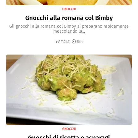
GNOCCHI
Gnocchi alla romana col Bimby
Gli gnocchi alla romana col Bimby si preparano rapidamente
mescolando la...
FACILE
50m
GNOCCHI
Gnocchi di ricotta e asparagi