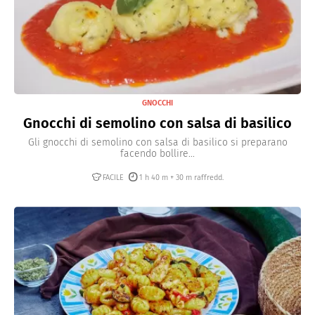
GNOCCHI
Gnocchi di semolino con salsa di basilico
Gli gnocchi di semolino con salsa di basilico si preparano
facendo bollire...
FACILE
1 h 40 m + 30 m raffredd.