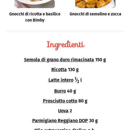
Gnocchi di ricotta e basilico
Gnocchi di semolino e zucca
con Bimby
Ingredienti
Semola di grano duro rimacinata
150 g
Ricotta
130 g
1
Latte intero
⁄
l
2
Burro
40 g
Prosciutto cotto
80 g
Uova
2
Parmigiano Reggiano DOP
30 g