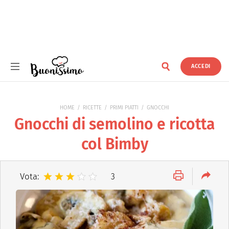
ACCEDI
Buonissimo
HOME
RICETTE
PRIMI PIATTI
GNOCCHI
Gnocchi di semolino e ricotta
col Bimby
Vota:
3