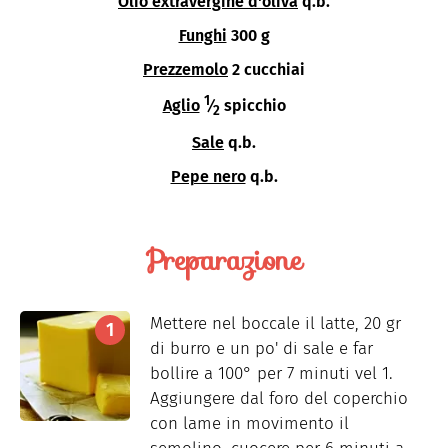
Olio extravergine d'oliva
q.b.
Funghi
300 g
Prezzemolo
2 cucchiai
1
Aglio
⁄
spicchio
2
Sale
q.b.
Pepe nero
q.b.
Preparazione
Mettere nel boccale il latte, 20 gr
di burro e un po' di sale e far
bollire a 100° per 7 minuti vel 1.
Aggiungere dal foro del coperchio
con lame in movimento il