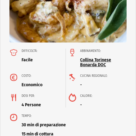
DIFFICOLTÀ:
ABBINAMENTO:
Facile
Collina Torinese
Bonarda DOC
COSTO:
CUCINA REGIONALE:
Economico
-
DOSI PER:
CALORIE:
4 Persone
-
TEMPO:
30 min di preparazione
15 min di cottura