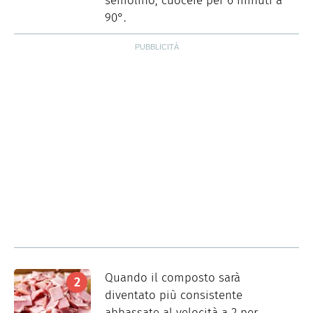
semolino, cuocere per 6 minuti a
90°.
Quando il composto sarà
diventato più consistente
abbassate al velocità a 2 per