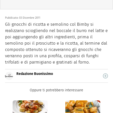
Pubblicato:
03 Dicembre 2011
Gli gnocchi di ricotta e semolino col Bimby si
realizzano sciogliendo nel boccale il burro nel latte e
poi aggiungendo gli altri ingredienti, prima il
semolino poi il prosciutto e la ricotta, al termine dal
composto ottenuto si ricaveranno gli gnocchi che
verranno posti in una pirofila, cosparsi di funghi
trifolati e di parmigiano e gratinati al forno.
Redazione Buonissimo
Buonissimo è il magazine di cucina di Italiaonline nel
quale trovi idee veloci, facili e spiegate passo passo.
Oppure ti potrebbero interessare