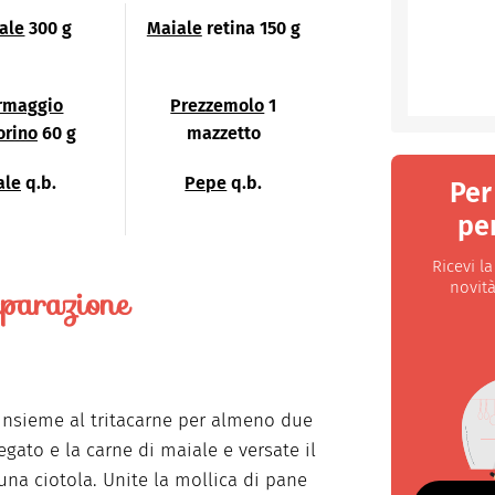
ale
300 g
Maiale
retina 150 g
rmaggio
Prezzemolo
1
orino
60 g
mazzetto
ale
q.b.
Pepe
q.b.
Per
per
Ricevi l
novità
parazione
insieme al tritacarne per almeno due
fegato e la carne di maiale e versate il
 una ciotola. Unite la mollica di pane