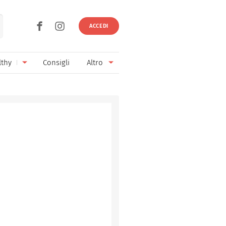
ACCEDI
lthy
Consigli
Altro
Ricette vegetariane
Ingredienti
Ricette vegane
Vini & Birre
Senza glutine
Cucina regionale
Senza lattosio
Cucina internazionale
Senza zucchero
Esperti
Senza burro
Contatti
Senza lievito