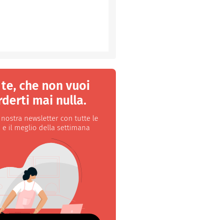
 te, che non vuoi
derti mai nulla.
a nostra newsletter con tutte le
 e il meglio della settimana