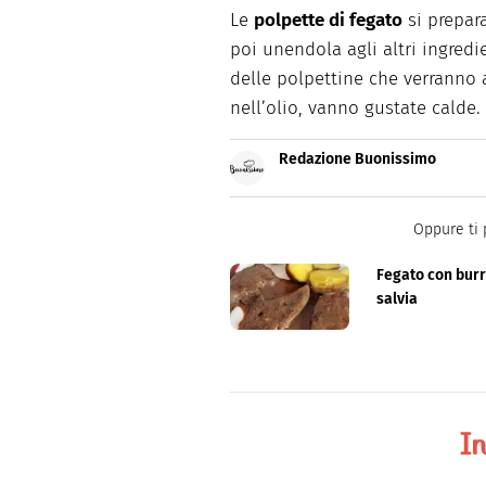
Le
polpette di fegato
si prepar
poi unendola agli altri ingredi
delle polpettine che verranno a
nell’olio, vanno gustate calde.
Redazione Buonissimo
Buonissimo è il magazine di cu
facili e spiegate passo passo.
Oppure ti 
Fegato con burr
salvia
In