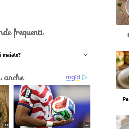
de frequenti
i maiale?
nservato in frigo, avvolto in carta per
Pa