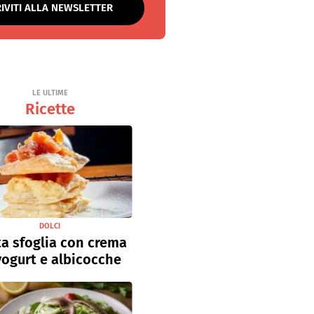
RIVITI ALLA NEWSLETTER
LE ULTIME
Ricette
DOLCI
a sfoglia con crema
yogurt e albicocche