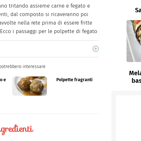
ano tritando assieme carne e fegato e
Sa
enti, dal composto si ricaveranno poi
vvolte nella rete prima di essere fritte
 Ecco i passaggi per le polpette di fegato
cina di Italiaonline nel quale trovi idee veloci,
potrebbero interessare
Mel
bas
o e
Polpette fragranti
gredienti