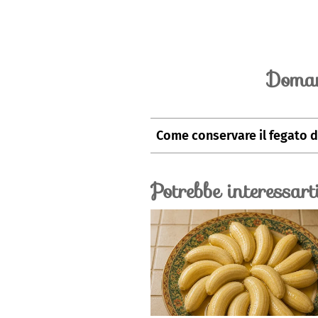
Doman
Come conservare il fegato d
Il fegato di maiale può essere co
alimenti, per 24 ore al massimo.