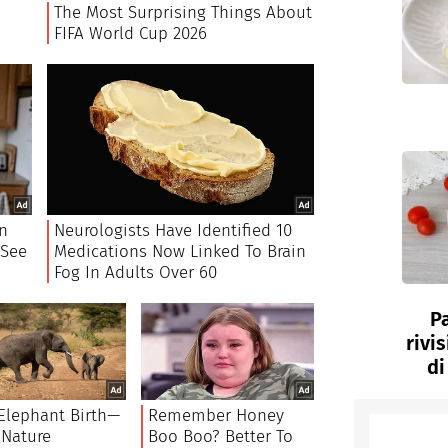
P
rivi
di