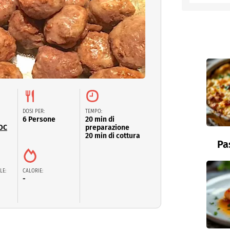
entino
DOSI PER:
TEMPO:
6 Persone
20 min di
OC
preparazione
20 min di cottura
Pa
LE:
CALORIE:
-