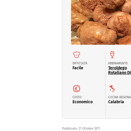
Dolci
Pasqua
San Val
DIFFICOLTÀ:
ABBINAMENTO:
Facile
Teroldego
Rotaliano D
COSTO:
CUCINA REGIONA
Economico
Calabria
Pubblicato:
21 Ottobre 2011