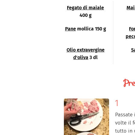
Fegato di maiale
Mai
400 g
Pane
mollica 150 g
Fo
pec
Olio extravergine
S
d'oliva
3 dl
Pre
Passate 
volte il 
tutto in