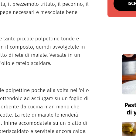
ISC
ta, il prezzemolo tritato, il pecorino, il
l pepe necessari e mescolate bene.
e tante piccole polpettine tonde e
on il composto, quindi avvolgetele in
tto di rete di maiale. Versate in un
'olio e fatelo scaldare.
le polpettine poche alla volta nell'olio
ettendole ad asciugare su un foglio di
Past
ssorbente da cucina man mano che
di 
cotte. La rete di maiale le renderà
i. Infine accomodatele su un piatto di
preriscaldato e servitele ancora calde.