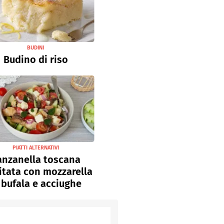
BUDINI
Budino di riso
PIATTI ALTERNATIVI
anzanella toscana
sitata con mozzarella
 bufala e acciughe