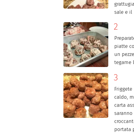
grattugia
sale e i
Preparat
piatte c
un pezze
tegame l
Friggete 
caldo, m
carta a
saranno 
croccant
portata 