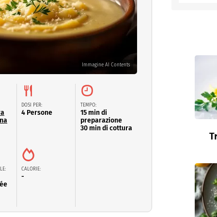
entino
Immagine AI Contents
DOSI PER:
TEMPO:
ra
4 Persone
15 min di
ina
preparazione
30 min di cottura
T
LE:
CALORIE:
-
lée