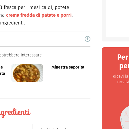
ù fresca per i mesi caldi, potete
una
crema fredda di patate e porri
,
ingredienti.
ne per libri e cucina. Ha pubblicato vari libri di
og.
potrebbero interessare
Per
per
 e
Minestra saporita
ata
Ricevi l
novità
gredienti