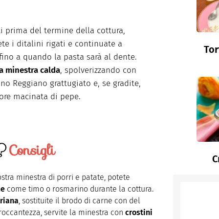
i prima del termine della cottura,
te i ditalini rigati e continuate a
Tor
fino a quando la pasta sarà al dente.
la minestra calda
, spolverizzando con
no Reggiano grattugiato e, se gradite,
iore macinata di pepe.
Consigli
C
stra minestra di porri e patate, potete
he
come timo o rosmarino durante la cottura.
riana
, sostituite il brodo di carne con del
roccantezza, servite la minestra con
crostini