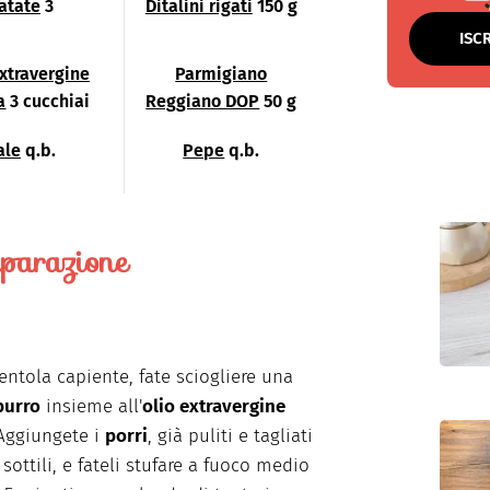
atate
3
Ditalini rigati
150 g
ISC
extravergine
Parmigiano
a
3 cucchiai
Reggiano DOP
50 g
ale
q.b.
Pepe
q.b.
parazione
entola capiente, fate sciogliere una
burro
insieme all'
olio extravergine
 Aggiungete i
porri
, già puliti e tagliati
 sottili, e fateli stufare a fuoco medio