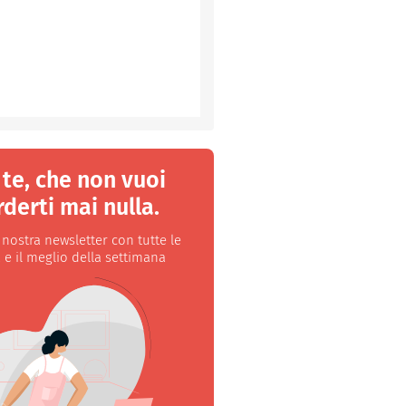
 te, che non vuoi
derti mai nulla.
a nostra newsletter con tutte le
 e il meglio della settimana