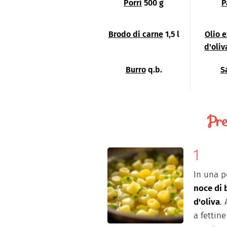
Porri
500 g
P
Brodo di carne
1,5 l
Olio 
d'oliv
Burro
q.b.
S
Pre
In una p
noce di 
d'oliva
.
a fettine