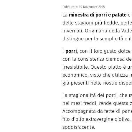
Pubblicato:
19 Novembre 2025
La
minestra di porri e patate
è 
delle stagioni più fredde, perfe
invernali. Originaria della Vall
distingue per la semplicità e i
I
porri
, con il loro gusto dolc
con la consistenza cremosa de
irresistibile. Questo piatto è 
economico, visto che utilizza i
già presenti nelle nostre dispe
La stagionalità dei porri, che
nei mesi freddi, rende questa 
Accompagnata da fette di pane
filo d’olio extravergine d’oliv
soddisfacente.