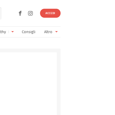
ACCEDI
lthy
Consigli
Altro
Ricette vegetariane
Ingredienti
Ricette vegane
Vini & Birre
Senza glutine
Cucina regionale
Senza lattosio
Cucina internazionale
Senza zucchero
Esperti
Senza burro
Contatti
Senza lievito