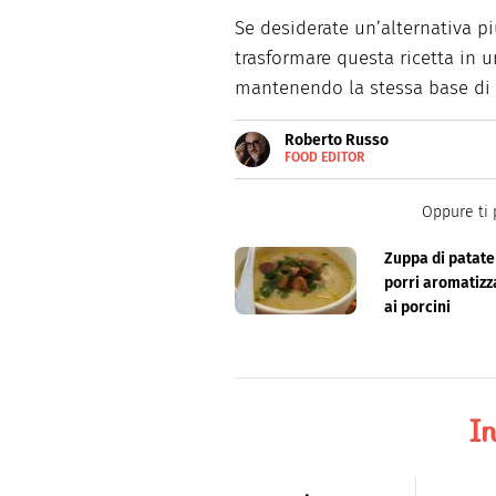
Se desiderate un’alternativa pi
trasformare questa ricetta in 
mantenendo la stessa base di 
Roberto Russo
FOOD EDITOR
E-
Roberto Russo unisce la passio
MAIL
cucina e collabora con foodbl
LINKEDIN
Oppure ti 
Zuppa di patate
porri aromatizz
ai porcini
In