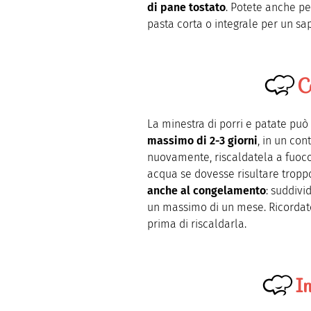
di pane tostato
. Potete anche per
pasta corta o integrale per un sa
C
La minestra di porri e patate pu
massimo di 2-3 giorni
, in un con
nuovamente, riscaldatela a fuoco
acqua se dovesse risultare tropp
anche al congelamento
: suddivi
un massimo di un mese. Ricordate
prima di riscaldarla.
I