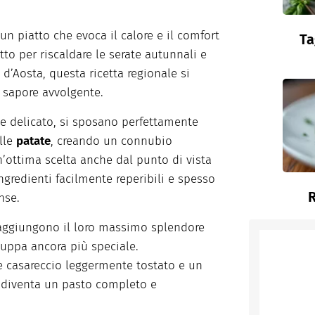
un piatto che evoca il calore e il comfort
Ta
tto per riscaldare le serate autunnali e
e d’Aosta, questa ricetta regionale si
l sapore avvolgente.
e e delicato, si sposano perfettamente
lle
patate
, creando un connubio
un’ottima scelta anche dal punto di vista
ngredienti facilmente reperibili e spesso
R
nse.
 raggiungono il loro massimo splendore
zuppa ancora più speciale.
 casareccio leggermente tostato e un
a, diventa un pasto completo e