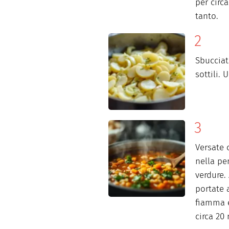
per circ
tanto.
Sbucciat
sottili. 
Versate c
nella pe
verdure.
portate 
fiamma e
circa 20