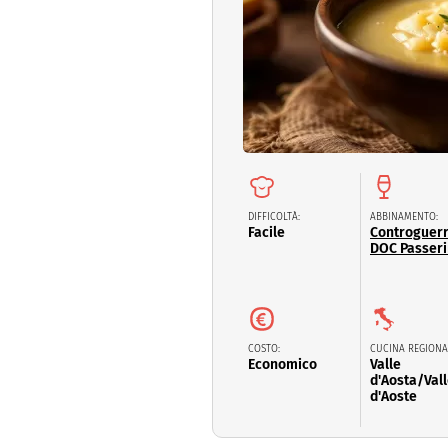
Dolci
Pasqua
San Val
DIFFICOLTÀ:
ABBINAMENTO:
Facile
Controguer
DOC Passer
COSTO:
CUCINA REGIONA
Economico
Valle
d'Aosta/Val
d'Aoste