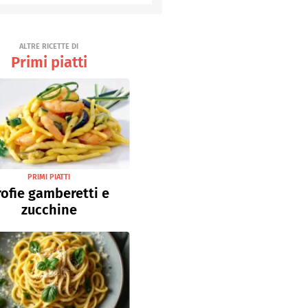
Senza uova
Ricette light
ALTRE RICETTE DI
Primi piatti
PRIMI PIATTI
rofie gamberetti e
zucchine