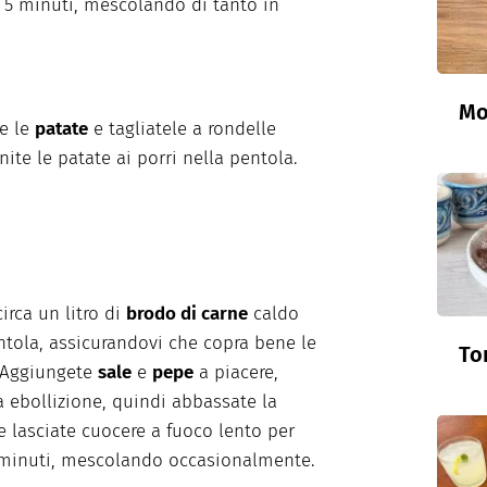
a 5 minuti, mescolando di tanto in
Mo
e le
patate
e tagliatele a rondelle
Unite le patate ai porri nella pentola.
irca un litro di
brodo di carne
caldo
ntola, assicurandovi che copra bene le
To
 Aggiungete
sale
e
pepe
a piacere,
a ebollizione, quindi abbassate la
 lasciate cuocere a fuoco lento per
 minuti, mescolando occasionalmente.