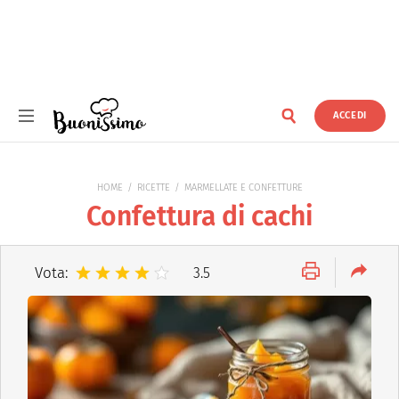
ACCEDI
Buonissimo
HOME
RICETTE
MARMELLATE E CONFETTURE
Confettura di cachi
Vota:
3.5