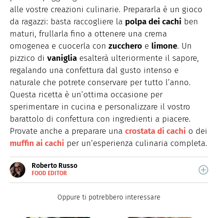
alle vostre creazioni culinarie. Prepararla è un gioco
da ragazzi: basta raccogliere la
polpa dei cachi
ben
maturi, frullarla fino a ottenere una crema
omogenea e cuocerla con
zucchero
e
limone
. Un
pizzico di
vaniglia
esalterà ulteriormente il sapore,
regalando una confettura dal gusto intenso e
naturale che potrete conservare per tutto l’anno.
Questa ricetta è un’ottima occasione per
sperimentare in cucina e personalizzare il vostro
barattolo di confettura con ingredienti a piacere.
Provate anche a preparare una
crostata di cachi
o dei
muffin ai cachi
per un’esperienza culinaria completa.
Roberto Russo
FOOD EDITOR
E-
Roberto Russo unisce la passione per libri e cucina. Ha
MAIL
pubblicato vari libri di cucina e collabora con foodblog.
LINKEDIN
Oppure ti potrebbero interessare