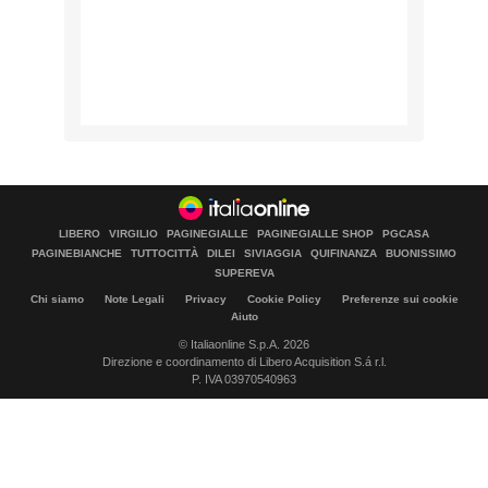
LIBERO
VIRGILIO
PAGINEGIALLE
PAGINEGIALLE SHOP
PGCASA
PAGINEBIANCHE
TUTTOCITTÀ
DILEI
SIVIAGGIA
QUIFINANZA
BUONISSIMO
SUPEREVA
Chi siamo
Note Legali
Privacy
Cookie Policy
Preferenze sui cookie
Aiuto
© Italiaonline S.p.A. 2026
Direzione e coordinamento di Libero Acquisition S.á r.l.
P. IVA 03970540963