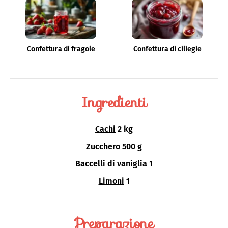
Confettura di fragole
Confettura di ciliegie
Ingredienti
Cachi
2 kg
Zucchero
500 g
Baccelli di vaniglia
1
Limoni
1
Preparazione