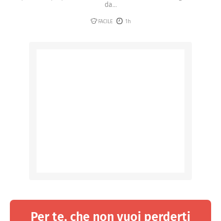
da...
FACILE
1h
Per te, che non vuoi perderti