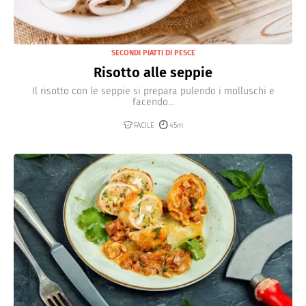
SECONDI PIATTI DI PESCE
Risotto alle seppie
Il risotto con le seppie si prepara pulendo i molluschi e
facendo...
FACILE
45m