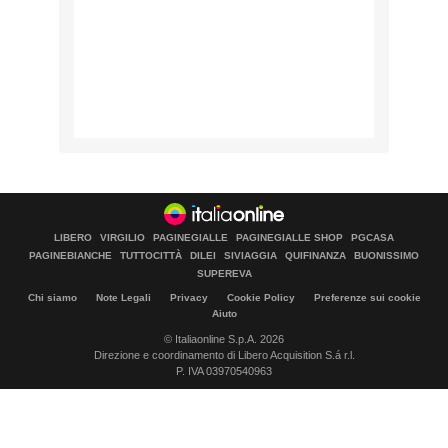
LIBERO
VIRGILIO
PAGINEGIALLE
PAGINEGIALLE SHOP
PGCASA
PAGINEBIANCHE
TUTTOCITTÀ
DILEI
SIVIAGGIA
QUIFINANZA
BUONISSIMO
SUPEREVA
Chi siamo
Note Legali
Privacy
Cookie Policy
Preferenze sui cookie
Aiuto
© Italiaonline S.p.A. 2026
Direzione e coordinamento di Libero Acquisition S.á r.l.
P. IVA 03970540963