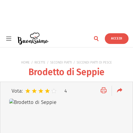
ACCEDI
Buonissimo
HOME
RICETTE
SECONDI PIATTI
SECONDI PIATTI DI PESCE
Brodetto di Seppie
Vota:
4