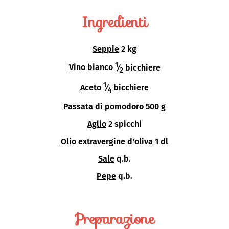
Ingredienti
Seppie
2 kg
1
Vino bianco
⁄
bicchiere
2
1
Aceto
⁄
bicchiere
4
Passata di pomodoro
500 g
Aglio
2 spicchi
Olio extravergine d'oliva
1 dl
Sale
q.b.
Pepe
q.b.
Preparazione