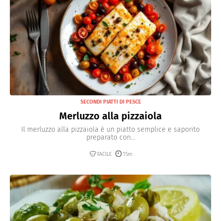
SECONDI PIATTI DI PESCE
Merluzzo alla pizzaiola
Il merluzzo alla pizzaiola è un piatto semplice e saporito
preparato con...
FACILE
15m