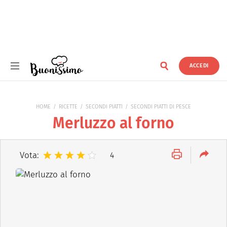
ACCEDI
Buonissimo
HOME
RICETTE
SECONDI PIATTI
SECONDI PIATTI DI PESCE
Merluzzo al forno
Vota:
4