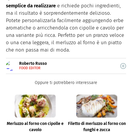
semplice da realizzare
e richiede pochi ingredienti,
ma il risultato è sorprendentemente delizioso.
Potete personalizzarla facilmente aggiungendo erbe
aromatiche o arricchendola con cipolle e cavolo per
una variante più ricca. Perfetto per un pranzo veloce
o una cena leggera, il merluzzo al forno è un piatto
che non passa mai di moda.
Roberto Russo
FOOD EDITOR
E-
Roberto Russo unisce la passione per libri e cucina. Ha
MAIL
pubblicato vari libri di cucina e collabora con foodblog.
LINKEDIN
Oppure ti potrebbero interessare
Merluzzo al forno con cipolle e
Filetto di merluzzo al forno con
cavolo
funghi e zucca