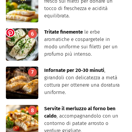
fresco sui filetti per donare un
tocco di freschezza e acidità
equilibrata.
Tritate finemente
le erbe
aromatiche e cospargetele in
modo uniforme sui filetti per un
profumo più intenso.
Infornate per 20-30 minuti
,
girandoli con delicatezza a metà
cottura per ottenere una doratura
uniforme.
Servite il merluzzo al forno ben
caldo
, accompagnandolo con un
contorno di patate arrosto o
verdure grigliate.