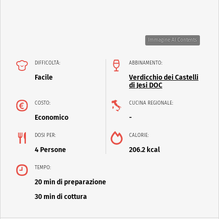
Immagine AI Contents
DIFFICOLTÀ:
ABBINAMENTO:
Facile
Verdicchio dei Castelli
di Jesi DOC
COSTO:
CUCINA REGIONALE:
Economico
-
DOSI PER:
CALORIE:
4 Persone
206.2 kcal
TEMPO:
20 min di preparazione
30 min di cottura