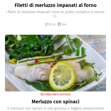
Filetti di merluzzo impanati al forno
I filetti di merluzzo impanati sono un piatto semplice e veloce,
si...
FACILE
30m
SECONDI PIATTI DI PESCE
Merluzzo con spinaci
Il merluzzo con spinaci è una gustosa e leggera preparazione