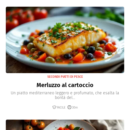
SECONDI PIATTI DI PESCE
Merluzzo al cartoccio
Un piatto mediterraneo leggero e profumato, che esalta la
bontà del...
FACILE
30m