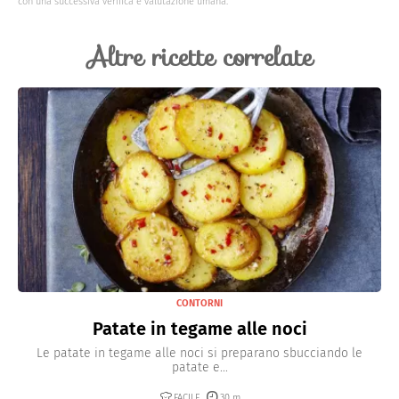
con una successiva verifica e valutazione umana.
crosticina croccante.
Altre ricette correlate
CONTORNI
Patate in tegame alle noci
Le patate in tegame alle noci si preparano sbucciando le
patate e...
FACILE
30 m