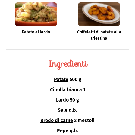
Patate al lardo
Chifeletti di patate alla
triestina
Ingredienti
Patate
500 g
Cipolla bianca
1
Lardo
50 g
Sale
q.b.
Brodo di carne
2 mestoli
Pepe
q.b.