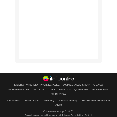
LIBERO
VIRGILIO
PAGINEGIALLE
PAGINEGIALLE SHOP
PGCASA
PAGINEBIANCHE
TUTTOCITTÀ
DILEI
SIVIAGGIA
QUIFINANZA
BUONISSIMO
SUPEREVA
Chi siamo
Note Legali
Privacy
Cookie Policy
Preferenze sui cookie
Aiuto
© Italiaonline S.p.A. 2026
Direzione e coordinamento di Libero Acquisition S.á r.l.