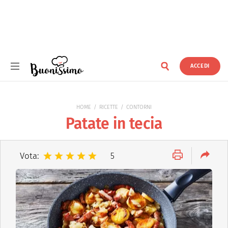
ACCEDI
Buonissimo
HOME
RICETTE
CONTORNI
Patate in tecia
Vota:
5