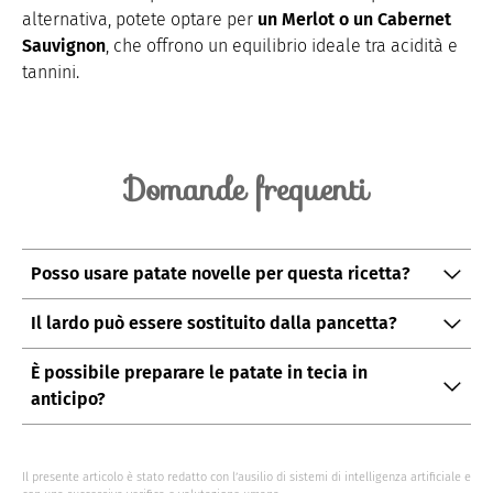
alternativa, potete optare per
un Merlot
o
un Cabernet
Sauvignon
, che offrono un equilibrio ideale tra acidità e
tannini.
Domande frequenti
Posso usare patate novelle per questa ricetta?
Sì, le patate novelle possono essere utilizzate, ma
Il lardo può essere sostituito dalla pancetta?
tenete presente che potrebbero richiedere un tempo
Certamente, la pancetta è un ottimo sostituto del
di cottura leggermente inferiore.
È possibile preparare le patate in tecia in
lardo.
anticipo?
Sì, potete prepararle in anticipo e riscaldarle prima di
servirle. Tuttavia, è consigliabile aggiungere il brodo
Il presente articolo è stato redatto con l’ausilio di sistemi di intelligenza artificiale e
solo al momento della cottura finale per mantenere la