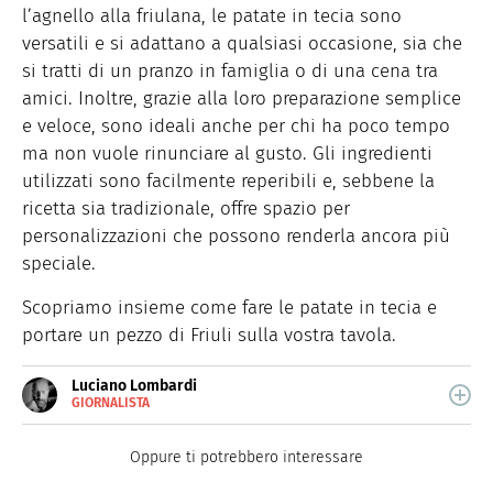
l’agnello alla friulana, le patate in tecia sono
versatili e si adattano a qualsiasi occasione, sia che
si tratti di un pranzo in famiglia o di una cena tra
amici. Inoltre, grazie alla loro preparazione semplice
e veloce, sono ideali anche per chi ha poco tempo
ma non
vuole rinunciare al gusto. Gli ingredienti
utilizzati sono facilmente reperibili e, sebbene la
ricetta sia tradizionale, offre spazio per
personalizzazioni che possono renderla ancora più
speciale.
Scopriamo insieme come fare le patate in tecia e
portare un pezzo di Friuli sulla vostra tavola.
Luciano Lombardi
GIORNALISTA
E-
Giornalista professionista, oggi si occupa
MAIL
principalmente di scrittura SEO.
Oppure ti potrebbero interessare