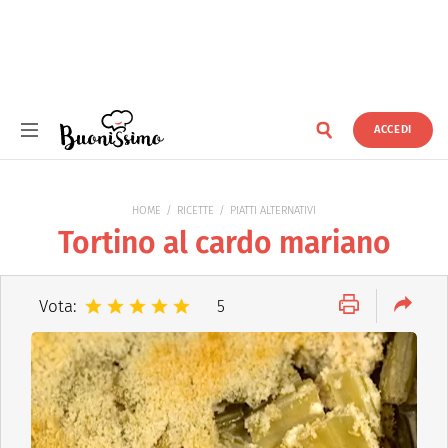
ACCEDI
Buonissimo
HOME
RICETTE
PIATTI ALTERNATIVI
Tortino al cardo mariano
Vota:
5