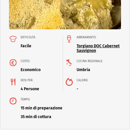
DIFFICOLTÀ:
ABBINAMENTO:
Facile
Torgiano DOC Cabernet
Sauvignon
COSTO:
CUCINA REGIONALE:
Economico
Umbria
DOSI PER:
CALORIE:
4 Persone
-
TEMPO:
15 min di preparazione
35 min di cottura