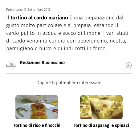
Pubblicato:
13 Settembre 2012
Il
tortino al cardo mariano
è una preparazione dal
gusto molto particolare e si prepara lessando il
cardo pulito in acqua e succo di limone. I vari strati
di cardo verranno conditi con peperoncino, ricotta,
parmigiano e burro e quindi cotti in forno.
Redazione Buonissimo
Buonissimo è il magazine di cucina di Italiaonline nel
quale trovi idee veloci, facili e spiegate passo passo.
Oppure ti potrebbero interessare
Tortino di riso e finocchi
Tortino di asparagi e spinaci