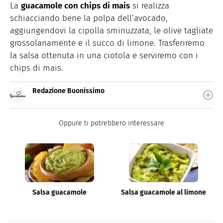
La
guacamole con chips di mais
si realizza
schiacciando bene la polpa dell’avocado,
aggiungendovi la cipolla sminuzzata, le olive tagliate
grossolanamente e il succo di limone. Trasferiremo
la salsa ottenuta in una ciotola e serviremo con i
chips di mais.
Redazione Buonissimo
Buonissimo è il magazine di cucina di Italiaonline nel
quale trovi idee veloci, facili e spiegate passo passo.
Oppure ti potrebbero interessare
Salsa guacamole
Salsa guacamole al limone