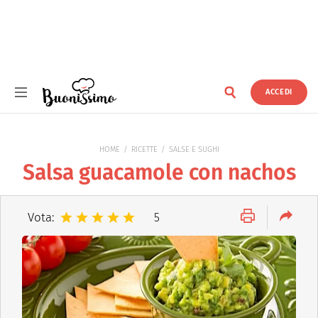
ACCEDI
Buonissimo
HOME
RICETTE
SALSE E SUGHI
Salsa guacamole con nachos
Vota:
5