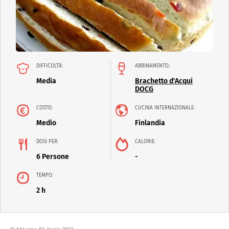
DIFFICOLTÀ:
ABBINAMENTO:
Media
Brachetto d'Acqui
DOCG
COSTO:
CUCINA INTERNAZIONALE:
Medio
Finlandia
DOSI PER:
CALORIE:
6 Persone
-
TEMPO:
2 h