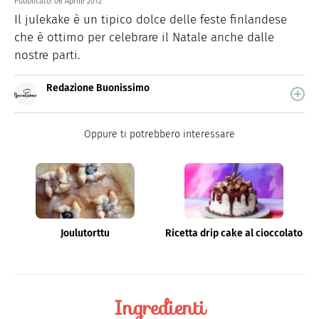
Pubblicato:
06 Aprile 2012
Il julekake è un tipico dolce delle feste finlandese
che è ottimo per celebrare il Natale anche dalle
nostre parti.
Redazione Buonissimo
Buonissimo è il magazine di cucina di Italiaonline nel
quale trovi idee veloci, facili e spiegate passo passo.
Oppure ti potrebbero interessare
Joulutorttu
Ricetta drip cake al cioccolato
Ingredienti