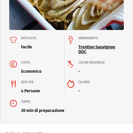
DIFFICOLTÀ:
ABBINAMENTO:
Facile
Trentino Sauvignon
DOC
COSTO:
CUCINA REGIONALE:
Economico
-
DOSI PER:
CALORIE:
4 Persone
-
TEMPO:
20 min di preparazione