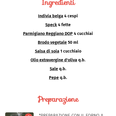
Ingredienti
Indivia belga
4 cespi
Speck
4 fette
Parmigiano Reggiano DOP
4 cucchiai
Brodo vegetale
50 ml
Salsa di soia
1 cucchiaio
Olio extravergine d'oliva
q.b.
Sale
q.b.
Pepe
q.b.
Preparazione
*PREPARAZIONE CON IL FORNO A