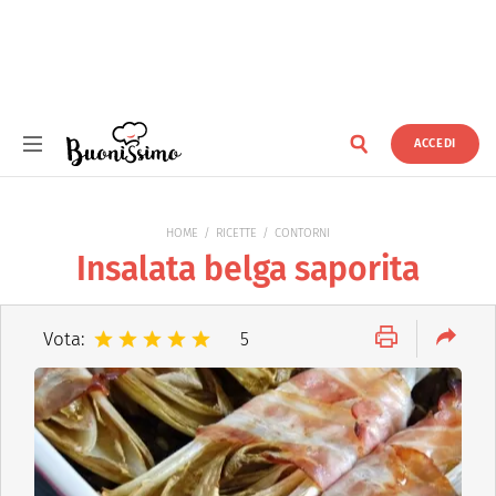
ACCEDI
Buonissimo
HOME
RICETTE
CONTORNI
Insalata belga saporita
Vota:
5