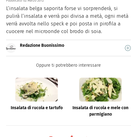
Pubblicato:
02 Marzo 2012
L’insalata belga saporita forse vi sorprenderà, si
pulirà l’insalata e verrà poi divisa a metà, ogni metà
verrà avvolta nello speck e poi posta in pirofila a
cuocere nel microonde col brodo di soia.
Redazione Buonissimo
Buonissimo è il magazine di cucina di Italiaonline nel
quale trovi idee veloci, facili e spiegate passo passo.
Oppure ti potrebbero interessare
Insalata di rucola e tartufo
Insalata di rucola e mele con
parmigiano