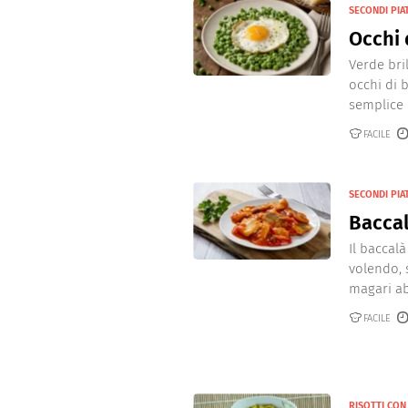
SECONDI PIA
Occhi 
Verde bril
occhi di 
semplice m
FACILE
SECONDI PIAT
Baccal
Il baccal
volendo, 
magari ab
FACILE
RISOTTI CO