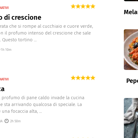
NATIVI
Mela
o di crescione
rata che si rompe al cucchiaio e cuore verde,
n il profumo intenso del crescione che sale
. Questo tortino ...
1h 10m
Pepe
NATIVI
ca
 profumo di pane caldo invade la cucina
he sta arrivando qualcosa di speciale. La
una focaccia alta, ...
IA
2h 50m