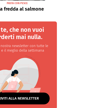
PASTA CON PESCE
a fredda al salmone
 te, che non vuoi
derti mai nulla.
a nostra newsletter con tutte le
 e il meglio della settimana
RIVITI ALLA NEWSLETTER