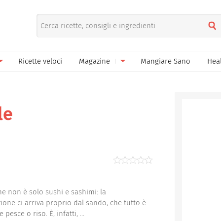
Ricette veloci
Magazine
Mangiare Sano
Hea
nno
Gelati
News
le
Pane pizza focacce
le
ella Donna
Salse e sughi
ella Mamma
Marmellate e confetture
el Papà
Conserve
een
Ricette di base
ne non è solo sushi e sashimi: la
ione ci arriva proprio dal sando, che tutto è
Bevande
 pesce o riso. È, infatti, ...