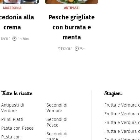
MACEDONIA
ANTIPASTI
edonia alla
Pesche grigliate
crema
con burrata e
menta
FACILE
1h 30m
FACILE
25m
Tutte le ricette
Stagioni
Antipasti di
Secondi di
Frutta e Verdura 
Verdure
Verdure
Frutta e Verdura 
Primi Piatti
Secondi di
Frutta e Verdura d
Pesce
Pasta con Pesce
Frutta e Verdura 
Secondi di
Pasta con
Carne