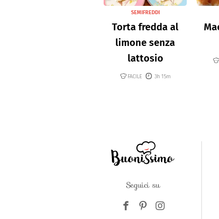
SEMIFREDDI
Torta fredda al
Mac
limone senza
lattosio
FACILE
3h 15m
Seguici su