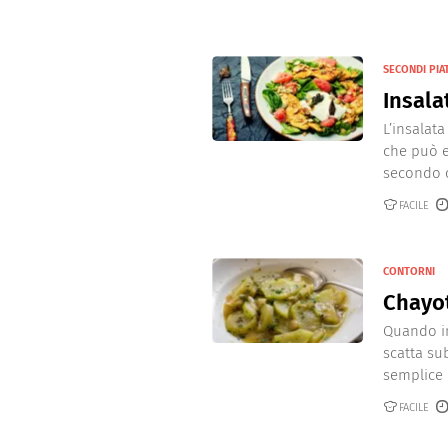
SECONDI PIA
Insala
L’insalata
che può e
secondo o
FACILE
CONTORNI
Chayot
Quando in
scatta su
semplice 
FACILE