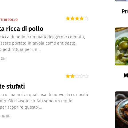
Pr
TTI DI POLLO
ta ricca di pollo
 ricca di pollo è un piatto leggero e colorato,
ssere portato in tavola come antipasto,
 addirittura per un ...
25m
M
e stufati
 cucina arriva qualcosa di nuovo, la curiosità
bito. Gli chayote stufati sono un modo
per scoprire questo ...
1h 20m