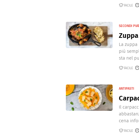
Dolci
Pasqua
FACILE
San Val
SECONDI PIAT
Zuppa 
La zuppa 
più sempli
sta nel pul
FACILE
ANTIPASTI
Carpac
Il carpac
abbastanz
cena infor
FACILE