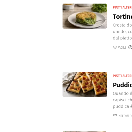
PIATTI ALTER
Tortin
Crosta do
umido, co
dal piatto
FACILE
PIATTI ALTER
Puddi
Quando il
capisci c
puddica è 
INTERMED