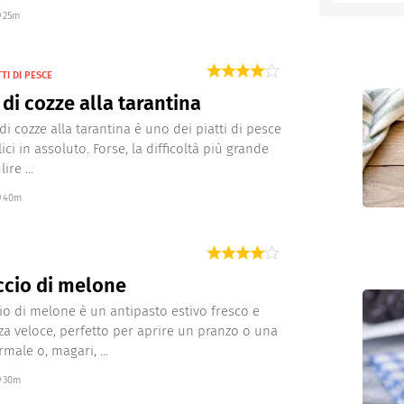
25m
entino
TI DI PESCE
di cozze alla tarantina
di cozze alla tarantina è uno dei piatti di pesce
ci in assoluto. Forse, la difficoltà più grande
ire ...
40m
cio di melone
cio di melone è un antipasto estivo fresco e
a veloce, perfetto per aprire un pranzo o una
male o, magari, ...
30m