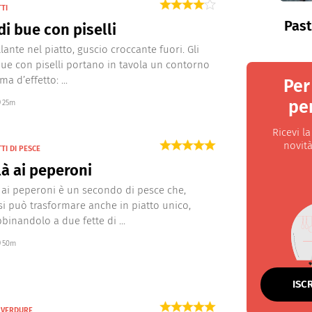
TTI
Past
di bue con piselli
lante nel piatto, guscio croccante fuori. Gli
bue con piselli portano in tavola un contorno
a d’effetto: ...
Per
per
25m
Ricevi l
novità
TI DI PESCE
à ai peperoni
à ai peperoni è un secondo di pesce che,
si può trasformare anche in piatto unico,
binandolo a due fette di ...
50m
ISC
N VERDURE