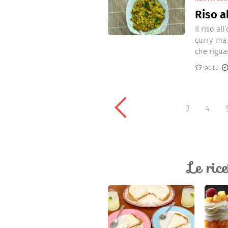
Riso a
Il riso al
curry, ma
che riguar
FACILE
3
4
Le ric