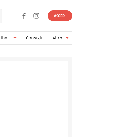
ACCEDI
lthy
Consigli
Altro
Ricette vegetariane
Ingredienti
Ricette vegane
Vini & Birre
Senza glutine
Cucina regionale
Senza lattosio
Cucina internazionale
Senza zucchero
Esperti
Senza burro
Contatti
Senza lievito