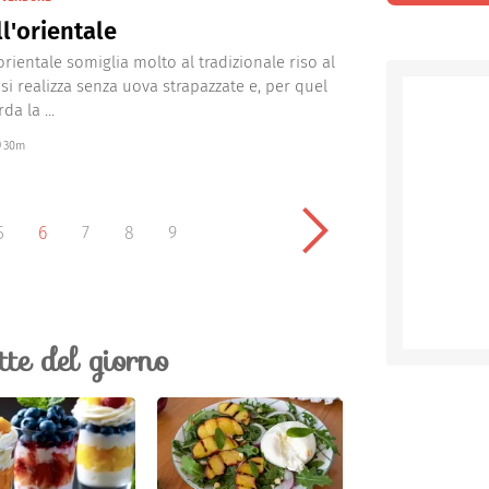
ll'orientale
l’orientale somiglia molto al tradizionale riso al
 si realizza senza uova strapazzate e, per quel
da la ...
30m
5
6
7
8
9
ette del giorno