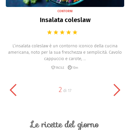
CONTORNI
Insalata coleslaw
L’insalata coleslaw è un contorno iconico della cucina
americana, noto per la sua freschezza e semplicità. Cavolo
cappuccio e carote, ...
FACILE
10m
2
di
17
Le ricette del giorno