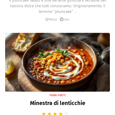
Il plumcake salato è una variante gustosa e versatile del
classico dolce che tutti conosciamo. Originariamente, il
termine “plumcake” ...
FACILE
40m
PRIMI PIATTI
Minestra di lenticchie