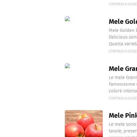
Dolci
Pasqua
CONTINUA A LEGG
San Val
Mele Gol
Mele Golden D
Delicious son
Questa varietà 
CONTINUA A LEGG
Mele Gra
Le mele Grann
Famosissime e
colore intenso
CONTINUA A LEGG
Mele Pin
Le mele sono f
tavole, prese