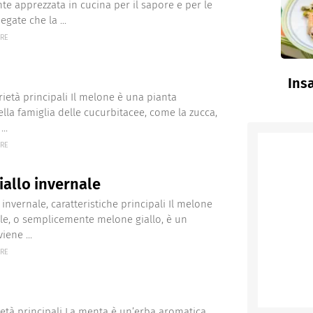
te apprezzata in cucina per il sapore e per le
egate che la ...
ERE
Insa
ietà principali Il melone è una pianta
lla famiglia delle cucurbitacee, come la zucca,
..
ERE
iallo invernale
invernale, caratteristiche principali Il melone
ale, o semplicemente melone giallo, è un
iene ...
ERE
età principali La menta è un’erba aromatica