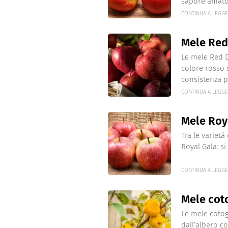
sapore amato 
CONTINUA A LEGG
Mele Red
Le mele Red D
colore rosso 
consistenza p
CONTINUA A LEGG
Mele Roy
Tra le varietà
Royal Gala: si
...
CONTINUA A LEGG
Mele cot
Le mele cotog
dall’albero c