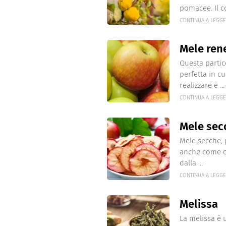
pomacee. Il co
CONTINUA A LEGG
Mele ren
Questa partic
perfetta in c
realizzare e ...
CONTINUA A LEGG
Mele sec
Mele secche, 
anche come ch
dalla ...
CONTINUA A LEGG
Melissa
La melissa è u