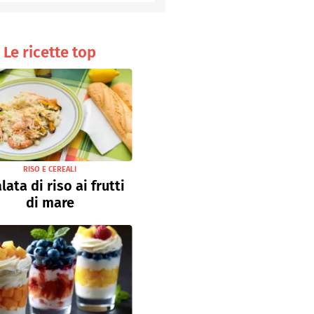
Senza uova
Ricette light
Le ricette top
RISO E CEREALI
lata di riso ai frutti
di mare