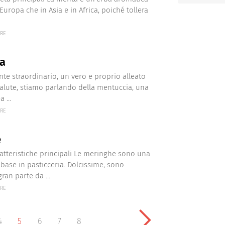
 Europa che in Asia e in Africa, poiché tollera
ERE
a
nte straordinario, un vero e proprio alleato
salute, stiamo parlando della mentuccia, una
 ...
ERE
e
atteristiche principali Le meringhe sono una
base in pasticceria. Dolcissime, sono
ran parte da ...
ERE
4
5
6
7
8