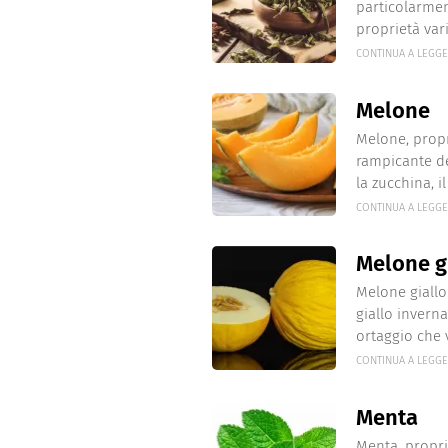
particolarmen
proprietà vari
CONTINUA A LEGG
Melone
Melone, propr
rampicante de
la zucchina, il .
CONTINUA A LEGG
Melone g
Melone giallo 
giallo invern
ortaggio che v
CONTINUA A LEGG
Menta
Menta, propri