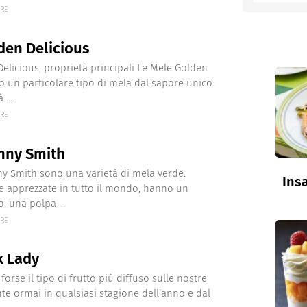
ERE
entino
den Delicious
elicious, proprietà principali Le Mele Golden
o un particolare tipo di mela dal sapore unico.
...
ERE
nny Smith
y Smith sono una varietà di mela verde.
Insa
 apprezzate in tutto il mondo, hanno un
, una polpa ...
ERE
k Lady
orse il tipo di frutto più diffuso sulle nostre
nte ormai in qualsiasi stagione dell’anno e dal