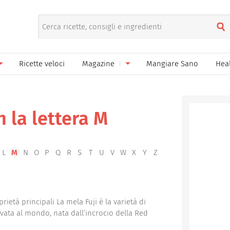
Ricette veloci
Magazine
Mangiare Sano
Hea
nno
Gelati
News
le
Pane pizza focacce
n la lettera M
ella Donna
Salse e sughi
ella Mamma
Marmellate e confetture
L
M
N
O
P
Q
R
S
T
U
V
W
X
Y
Z
el Papà
Conserve
een
Ricette di base
prietà principali La mela Fuji è la varietà di
ivata al mondo, nata dall’incrocio della Red
Bevande