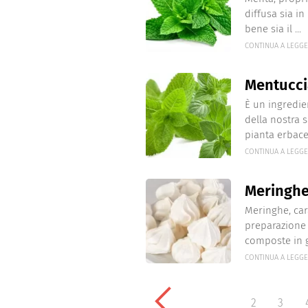
diffusa sia in
bene sia il ...
CONTINUA A LEGG
Mentucci
È un ingredie
della nostra 
pianta erbacea
CONTINUA A LEGG
Meringh
Meringhe, car
preparazione 
composte in g
CONTINUA A LEGG
2
3