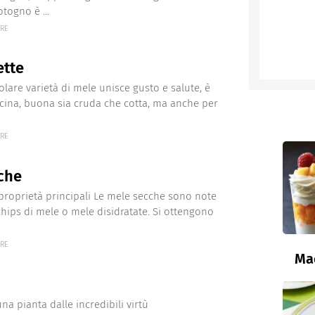
togno è ...
ERE
ette
olare varietà di mele unisce gusto e salute, è
ucina, buona sia cruda che cotta, ma anche per
ERE
che
proprietà principali Le mele secche sono note
ips di mele o mele disidratate. Si ottengono
ERE
Ma
na pianta dalle incredibili virtù