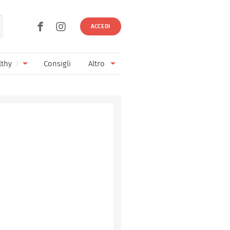
ACCEDI
lthy
Consigli
Altro
Ricette vegetariane
Ingredienti
Ricette vegane
Vini & Birre
Senza glutine
Cucina regionale
Senza lattosio
Cucina internazionale
Senza zucchero
Esperti
Senza burro
Contatti
Senza lievito