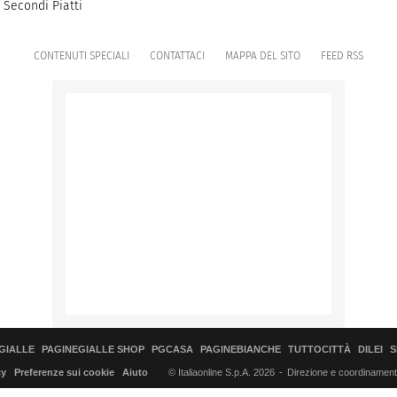
Secondi Piatti
CONTENUTI SPECIALI
CONTATTACI
MAPPA DEL SITO
FEED RSS
GIALLE
PAGINEGIALLE SHOP
PGCASA
PAGINEBIANCHE
TUTTOCITTÀ
DILEI
S
© Italiaonline S.p.A. 2026
Direzione e coordinamento 
cy
Preferenze sui cookie
Aiuto