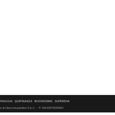
IVIAGGIA
QUIFINANZA
BUONISSIMO
SUPEREVA
di Libero Acquisition S.á r.l.
P. IVA 03970540963