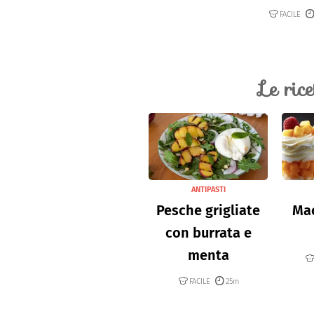
FACILE
Le ric
ANTIPASTI
Pesche grigliate
Mac
con burrata e
menta
FACILE
25m