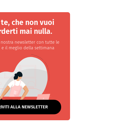
 te, che non vuoi
derti mai nulla.
a nostra newsletter con tutte le
 e il meglio della settimana
RIVITI ALLA NEWSLETTER