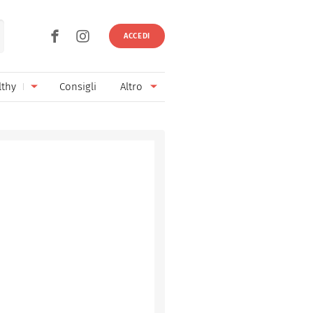
ACCEDI
lthy
Consigli
Altro
Ricette vegetariane
Ingredienti
Ricette vegane
Vini & Birre
Senza glutine
Cucina regionale
Senza lattosio
Cucina internazionale
Senza zucchero
Esperti
Senza burro
Contatti
Senza lievito