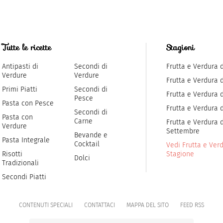
Tutte le ricette
Stagioni
Antipasti di
Secondi di
Frutta e Verdura 
Verdure
Verdure
Frutta e Verdura 
Primi Piatti
Secondi di
Frutta e Verdura d
Pesce
Pasta con Pesce
Frutta e Verdura 
Secondi di
Pasta con
Carne
Frutta e Verdura d
Verdure
Settembre
Bevande e
Pasta Integrale
Cocktail
Vedi Frutta e Verd
Risotti
Stagione
Dolci
Tradizionali
Secondi Piatti
CONTENUTI SPECIALI
CONTATTACI
MAPPA DEL SITO
FEED RSS