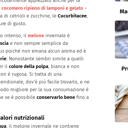
rticolarmente apprezzato anche per la
l
cocomero ripieno di lamponi e gelato
–
Ma
ia di cetrioli e zucchine, le
Cucurbitacee
,
re di gusto.
lo intenso, il
melone
invernale è
iscia
e non sempre semplice da
us
poiché non emana alcun aroma ed è
rie
. Nonostante sembri simile a quelli
er il
colore della polpa
, bianca e non
Pr
on è rugosa. Si tratta di una
meridionale, dov’è più facile trovarlo, e ne
eriodo migliore per la sua consumazione è
e se è possibile
conservarlo bene
fino a
alori nutrizionali
qua
, il melone invernale ne contiene