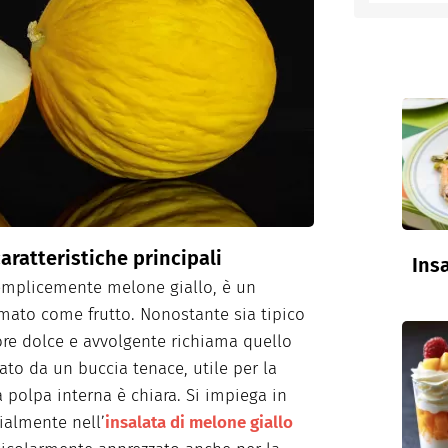
entino
aratteristiche principali
Insa
emplicemente melone giallo, è un
mato come frutto. Nonostante sia tipico
pore dolce e avvolgente richiama quello
zzato da un buccia tenace, utile per la
 polpa interna è chiara. Si impiega in
ialmente nell’
insalata di melone giallo