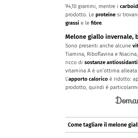
94,10 grammi, mentre i
carboid
prodotto. Le
proteine
si trovan
grassi
e le
fibre
.
Melone giallo invernale, 
Sono presenti anche alcune
vi
Tiamina, Riboflavina e Niacina,
ricco di
sostanze antiossidanti
vitamina A è un’ottima alleata 
L’
apporto calorico
è ridotto: a
prodotto, quindi è particolarm
Doman
Come tagliare il melone gial
Occorre sistemare il melone ver