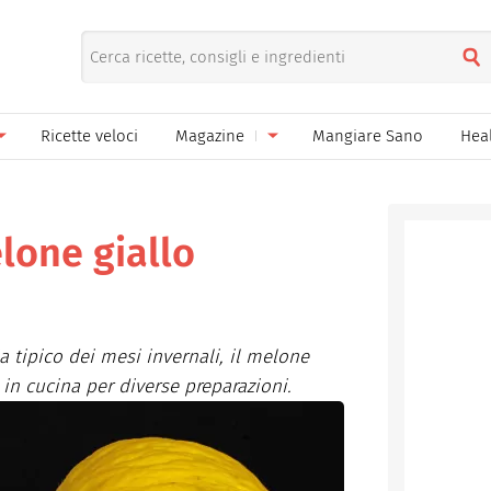
Ricette veloci
Magazine
Mangiare Sano
Hea
nno
Gelati
News
le
Pane pizza focacce
lone giallo
ella Donna
Salse e sughi
ella Mamma
Marmellate e confetture
a tipico dei mesi invernali, il melone
el Papà
Conserve
in cucina per diverse preparazioni.
een
Ricette di base
Bevande