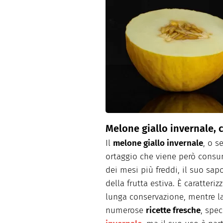
Dolci
Pasqua
San Val
Melone giallo invernale, c
Il
melone giallo invernale
, o s
ortaggio che viene però consu
dei mesi più freddi, il suo sa
della frutta estiva. È caratteri
lunga conservazione, mentre la
numerose
ricette fresche
, spec