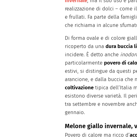
invernale
, ma il suo uso è pa
realizzazione di dolci – come i
e frullati. Fa parte della famigl
che richiama in alcune sfumatu
Di forma ovale e di colore gial
ricoperto da una
dura buccia l
incidere. È detto anche
inodor
particolarmente
povero di calo
estivi, si distingue da questi p
arancione, e dalla buccia che n
coltivazione
tipica dell’Italia 
esistono diverse varietà. Il p
tra settembre e novembre anch
gennaio.
Melone giallo invernale, v
Povero di calore ma ricco d’
ac