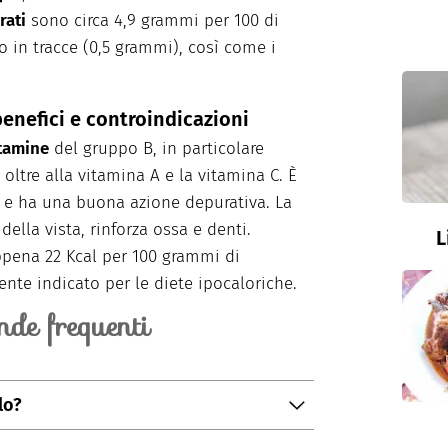
rati
sono circa 4,9 grammi per 100 di
o in tracce (0,5 grammi), così come i
benefici e controindicazioni
tamine
del gruppo B, in particolare
 oltre alla vitamina A e la vitamina C. È
e ha una buona azione depurativa. La
della vista, rinforza ossa e denti.
L
ppena 22 Kcal per 100 grammi di
ente indicato per le diete ipocaloriche.
de frequenti
lo?
ticalmente su un tagliere, appoggiandolo