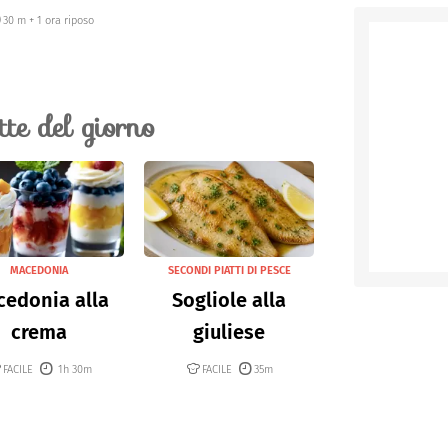
30 m + 1 ora riposo
ette del giorno
MACEDONIA
SECONDI PIATTI DI PESCE
edonia alla
Sogliole alla
crema
giuliese
FACILE
1h 30m
FACILE
35m