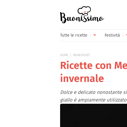
Buonissimo
Tutte le ricette
Festività
Antipasti
Capoda
HOME
INGREDIENTI
Primi piatti
Carneva
Ricette con Me
Secondi piatti
Festa d
invernale
Piatti unici
Festa d
Dolce e delicato nonostante si
Contorni
Festa d
giallo è ampiamente utilizzato 
Formaggi
Hallow
Frutta
Natale