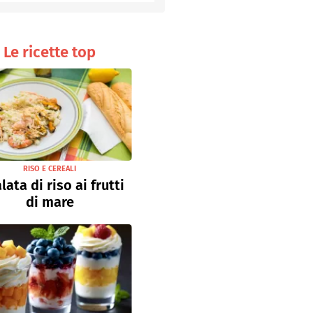
Senza uova
Ricette light
Le ricette top
RISO E CEREALI
lata di riso ai frutti
di mare