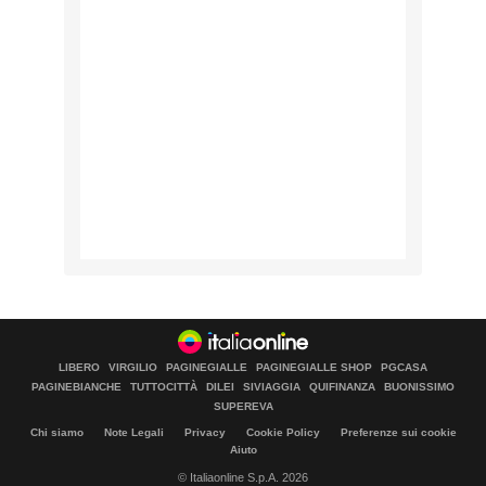
LIBERO
VIRGILIO
PAGINEGIALLE
PAGINEGIALLE SHOP
PGCASA
PAGINEBIANCHE
TUTTOCITTÀ
DILEI
SIVIAGGIA
QUIFINANZA
BUONISSIMO
SUPEREVA
Chi siamo
Note Legali
Privacy
Cookie Policy
Preferenze sui cookie
Aiuto
© Italiaonline S.p.A. 2026