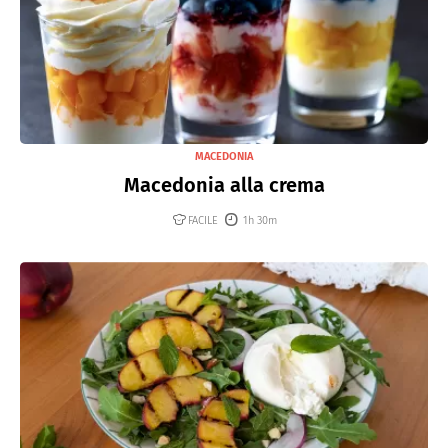
MACEDONIA
Macedonia alla crema
FACILE
1h 30m