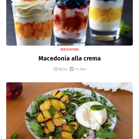
MACEDONIA
Macedonia alla crema
FACILE
1h 30m