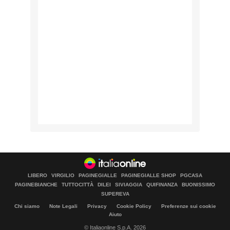
LIBERO
VIRGILIO
PAGINEGIALLE
PAGINEGIALLE SHOP
PGCASA
PAGINEBIANCHE
TUTTOCITTÀ
DILEI
SIVIAGGIA
QUIFINANZA
BUONISSIMO
SUPEREVA
Chi siamo
Note Legali
Privacy
Cookie Policy
Preferenze sui cookie
Aiuto
© Italiaonline S.p.A. 2026