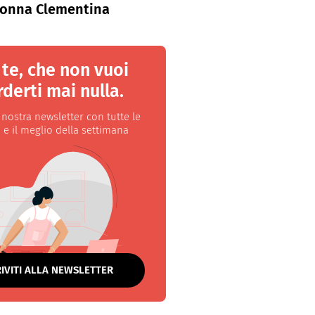
onna Clementina
 te, che non vuoi
derti mai nulla.
a nostra newsletter con tutte le
 e il meglio della settimana
RIVITI ALLA NEWSLETTER