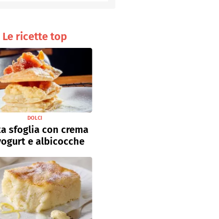
Senza uova
Ricette light
Le ricette top
DOLCI
a sfoglia con crema
yogurt e albicocche