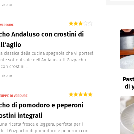
2h 20m
entino
I VERDURE
ho Andaluso con crostini di
ll'aglio
ta classica della cucina spagnola che vi porterà
nte sotto il sole dell’Andalusia. Il Gazpacho
on crostini ...
1h 20m
Past
di 
ZUPPE DI VERDURE
cho di pomodoro e peperoni
ostini integrali
na ricetta fresca e leggera, perfetta per i
ldi. Il Gazpacho di pomodoro e peperoni con