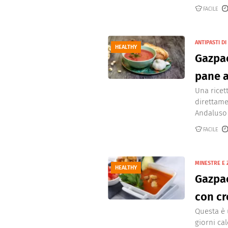
Dolci
Pasqua
FACILE
San Val
ANTIPASTI D
HEALTHY
Gazpac
pane a
Una ricet
direttame
Andaluso c
FACILE
MINESTRE E 
HEALTHY
Gazpa
con cr
Questa è u
giorni ca