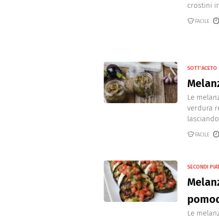
crostini in
FACILE
SOTT’ACETO
Melanz
Le melanz
verdura re
lasciandol
FACILE
SECONDI PIA
Melanz
pomod
Le melanz