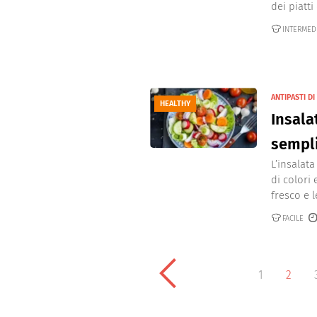
dei piatti
INTERMED
ANTIPASTI D
HEALTHY
Insala
sempl
L’insalat
di colori 
fresco e l
FACILE
1
2