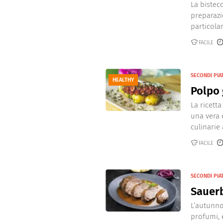
La bistec
preparazi
particola
FACILE
SECONDI PIAT
HEALTHY
Polpo 
La ricett
una vera 
culinarie 
FACILE
SECONDI PIA
Sauerb
L’autunno
profumi, 