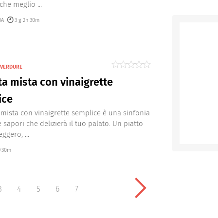
 che meglio ...
IA
3 g 2h 30m
I VERDURE
ta mista con vinaigrette
ice
a mista con vinaigrette semplice è una sinfonia
e sapori che delizierà il tuo palato. Un piatto
eggero, ...
30m
3
4
5
6
7