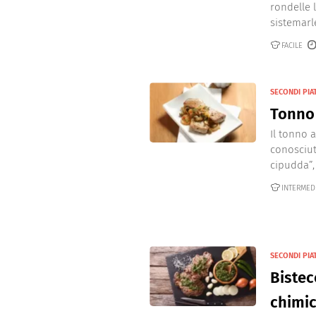
rondelle 
sistemarle
FACILE
SECONDI PIAT
Tonno 
Il tonno a
conosciut
cipudda”,
INTERMED
SECONDI PIAT
Bistec
chimic