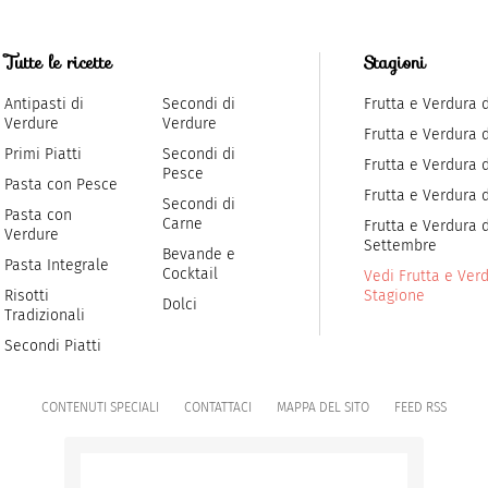
Tutte le ricette
Stagioni
Antipasti di
Secondi di
Frutta e Verdura 
Verdure
Verdure
Frutta e Verdura 
Primi Piatti
Secondi di
Frutta e Verdura d
Pesce
Pasta con Pesce
Frutta e Verdura 
Secondi di
Pasta con
Carne
Frutta e Verdura d
Verdure
Settembre
Bevande e
Pasta Integrale
Cocktail
Vedi Frutta e Verd
Risotti
Stagione
Dolci
Tradizionali
Secondi Piatti
CONTENUTI SPECIALI
CONTATTACI
MAPPA DEL SITO
FEED RSS