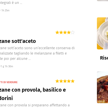
tegrali è un ...
1h 25m
ane sott'aceto
ane sott’aceto sono un’eccellente conserva di
alizzate tagliando le melanzane a filetti e
Ris
e poi per alcune ...
1 g 1h 30m
TTI DI VERDURE
ane con provola, basilico e
orini
ane con provola si preparano affettando a