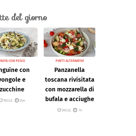
ette del giorno
PASTA CON PESCE
PIATTI ALTERNATIVI
nguine con
Panzanella
vongole e
toscana rivisitata
zucchine
con mozzarella di
bufala e acciughe
FACILE
55m
FACILE
1h