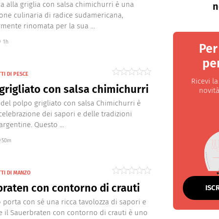
ca alla griglia con salsa chimichurri è una
n
one culinaria di radice sudamericana,
rmente rinomata per la sua ...
1h
Per
per
TI DI PESCE
Ricevi l
grigliato con salsa chimichurri
novità
a del polpo grigliato con salsa Chimichurri è
celebrazione dei sapori e delle tradizioni
argentine. Questo ...
50m
TTI DI MANZO
raten con contorno di crauti
ISC
 porta con sé una ricca tavolozza di sapori e
e il Sauerbraten con contorno di crauti è uno