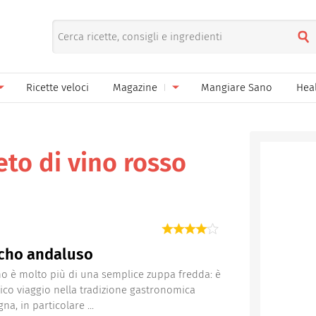
Ricette veloci
Magazine
Mangiare Sano
Hea
nno
Gelati
News
le
Pane pizza focacce
eto di vino rosso
ella Donna
Salse e sughi
ella Mamma
Marmellate e confetture
el Papà
Conserve
cho andaluso
een
Ricette di base
ho è molto più di una semplice zuppa fredda: è
ico viaggio nella tradizione gastronomica
Bevande
na, in particolare ...