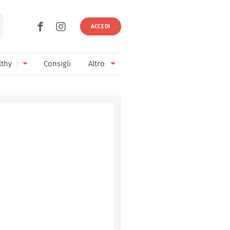
ACCEDI
lthy
Consigli
Altro
Ricette vegetariane
Ingredienti
Ricette vegane
Vini & Birre
Senza glutine
Cucina regionale
Senza lattosio
Cucina internazionale
Senza zucchero
Esperti
Senza burro
Contatti
Senza lievito