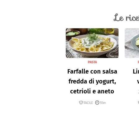
Le ric
PASTA
Farfalle con salsa
Li
fredda di yogurt,
cetrioli e aneto
FACILE
55m