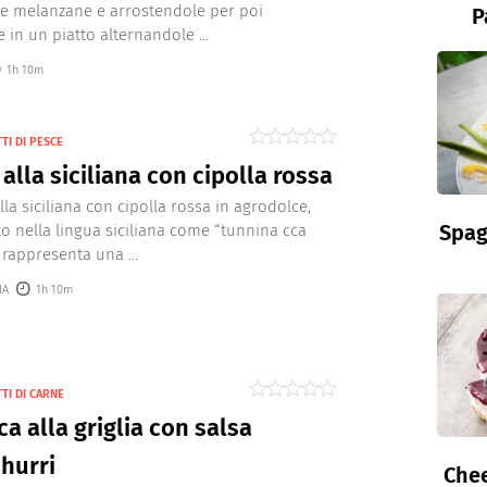
le melanzane e arrostendole per poi
P
 in un piatto alternandole ...
1h 10m
TI DI PESCE
alla siciliana con cipolla rossa
lla siciliana con cipolla rossa in agrodolce,
Spag
o nella lingua siciliana come “tunnina cca
 rappresenta una ...
IA
1h 10m
TI DI CARNE
ca alla griglia con salsa
hurri
Chee