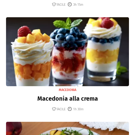
FACILE
3h 15m
MACEDONIA
Macedonia alla crema
FACILE
1h 30m