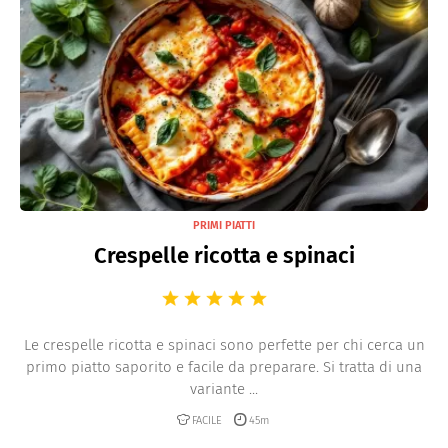
PRIMI PIATTI
Crespelle ricotta e spinaci
Le crespelle ricotta e spinaci sono perfette per chi cerca un
primo piatto saporito e facile da preparare. Si tratta di una
variante ...
FACILE
45m