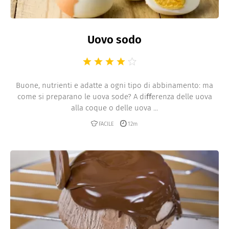
Uovo sodo
Buone, nutrienti e adatte a ogni tipo di abbinamento: ma
come si preparano le uova sode? A diﬀerenza delle uova
alla coque o delle uova ...
FACILE
12m