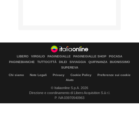
LIBERO
VIRGILIO
PAGINEGIALLE
PAGINEGIALLE SHOP
PGCASA
PAGINEBIANCHE
TUTTOCITTÀ
DILEI
SIVIAGGIA
QUIFINANZA
BUONISSIMO
SUPEREVA
Chi siamo
Note Legali
Privacy
Cookie Policy
Preferenze sui cookie
Aiuto
© Italiaonline S.p.A. 2026
Direzione e coordinamento di Libero Acquisition S.á r.l.
P. IVA 03970540963