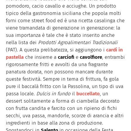
pomodoro, cacio cavallo e acciughe. Un prodotto
tipico della gastronomia siciliana che popola molti
forni come street food ed è una ricetta casalinga che
viene tramandata di generazione in generazione: la
sua importanza è tale che è stato inserito anche
nella lista dei
Prodotti Agroalimentari Tradizionali
(PAT). A questa prelibatezza, si aggiungono i
cardi in
pastella
che insieme a
carciofi
e
cavolfiore
, entrambi
rigorosamente fritti e avvolti da una fragrante
panatura dorata, non possono mancare durante
queste festività. Sempre in tema di frittura, fa gola
pure il baccalà fritto con la Passolina, un tipo di uva
passa locale.
Dulcis in fundo
il
buccellato
, un
dessert solitamente a forma di ciambella decorato
con frutta candita e farcito con un ripieno di fichi
secchi, uva passa, mandorle, scorze di arancia e altri
ingredienti in base alla zona di produzione.
Spostandoci in
Salento
in occasione della Festa