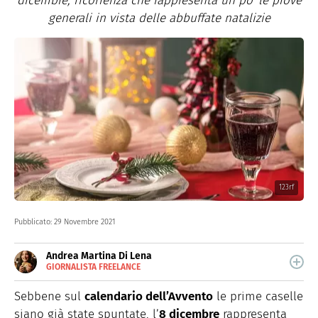
dicembre, ricorrenza che rappresenta un po' le prove
generali in vista delle abbuffate natalizie
123rf
Pubblicato:
29 Novembre 2021
Andrea Martina Di Lena
GIORNALISTA FREELANCE
E-
Giornalista specializata in enogastronomia, è affamata
MAIL
di storie, luoghi e persone da raccontare attraverso il
Sebbene sul
calendario dell’Avvento
le prime caselle
INSTAGRAM
cibo, stella polare di tutti i suoi viaggi.
FACEBOOK
siano già state spuntate, l’
8 dicembre
rappresenta